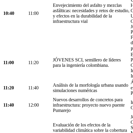
Envejecimiento del asfalto y mezclas
H
asfálticas: necesidades y retos de estudio,
C
10:40
11:00
y efectos en la durabilidad de la
U
infraestructura vial
C
J
P
F
d
P
E
JÓVENES SCI, semillero de líderes
P
11:00
11:20
para la ingeniería colombiana.
C
I
I
Á
Análisis de la morfología urbana usando
11:20
11:40
e
simulaciones numéricas
P
Nuevos desarrollos de concretos para
I
11:40
12:00
infraestructura: proyecto nuevo puente
C
Pumarejo
J
O
Evaluación de los efectos de la
S
variabilidad climática sobre la cobertura
M