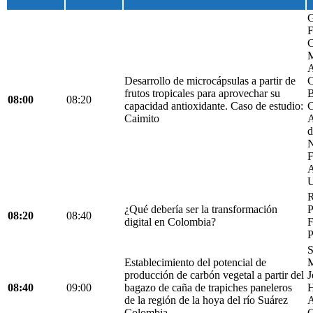
G
F
C
M
A
Desarrollo de microcápsulas a partir de
C
frutos tropicales para aprovechar su
B
08:00
08:20
capacidad antioxidante. Caso de estudio:
C
Caimito
A
d
N
F
A
U
R
¿Qué debería ser la transformación
P
08:20
08:40
digital en Colombia?
F
P
S
Establecimiento del potencial de
M
producción de carbón vegetal a partir del
J
08:40
09:00
bagazo de caña de trapiches paneleros
H
de la región de la hoya del río Suárez
A
Colombia.
C