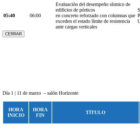
Evaluación del desempeño sísmico de
edificios de pórticos
S
05:40
06:00
en concreto reforzado con columnas que
P
exceden el estado límite de resistencia
U
ante cargas verticales
CERRAR
Día 1 | 11 de marzo – salón Horizonte
HORA
HORA
TÍTULO
INICIO
FIN