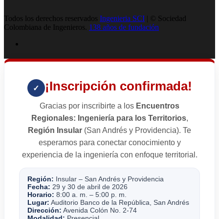
Todos los derechos reservados
Ingenieria SCI
| © Sociedad
Colombiana de Ingenieros.
138 años de fundación
¡Inscripción confirmada!
✓
Gracias por inscribirte a los
Encuentros
Regionales: Ingeniería para los Territorios
,
Región Insular
(San Andrés y Providencia). Te
esperamos para conectar conocimiento y
experiencia de la ingeniería con enfoque territorial.
Región:
Insular – San Andrés y Providencia
Fecha:
29 y 30 de abril de 2026
Horario:
8:00 a. m. – 5:00 p. m.
Lugar:
Auditorio Banco de la República, San Andrés
Dirección:
Avenida Colón No. 2-74
Modalidad:
Presencial