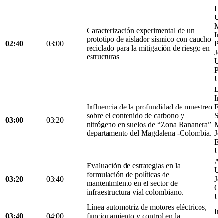
L
U
M
Caracterización experimental de un
I
prototipo de aislador sísmico con caucho
02:40
03:00
P
reciclado para la mitigación de riesgo en
J
estructuras
U
P
U
D
I
Influencia de la profundidad de muestreo
E
sobre el contenido de carbono y
S
03:00
03:20
nitrógeno en suelos de “Zona Bananera”
M
departamento del Magdalena -Colombia.
J
E
U
A
Evaluación de estrategias en la
U
formulación de políticas de
03:20
03:40
J
mantenimiento en el sector de
C
infraestructura vial colombiano.
U
Línea automotriz de motores eléctricos,
I
03:40
04:00
funcionamiento y control en la