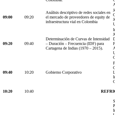
A
J
Análisis descriptivo de redes sociales en
C
09:00
09:20
el mercado de proveedores de equity de
J
infraestructura vial en Colombia
U
I
Determinación de Curvas de Intensidad
D
09:20
09:40
– Duración – Frecuencia (IDF) para
Cartagena de Indias (1970 – 2015).
C
F
C
09:40
10:20
Gobierno Corporativo
L
I
C
10:20
10:40
REFRI
S
P
I
U