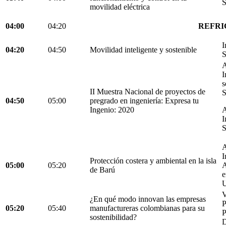
S
movilidad eléctrica
04:00
04:20
REFRI
I
04:20
04:50
Movilidad inteligente y sostenible
S
A
I
s
II Muestra Nacional de proyectos de
S
04:50
05:00
pregrado en ingeniería: Expresa tu
Ingenio: 2020
A
I
S
A
I
Protección costera y ambiental en la isla
05:00
05:20
A
de Barú
e
U
V
¿En qué modo innovan las empresas
05:20
05:40
manufactureras colombianas para su
P
sostenibilidad?
D