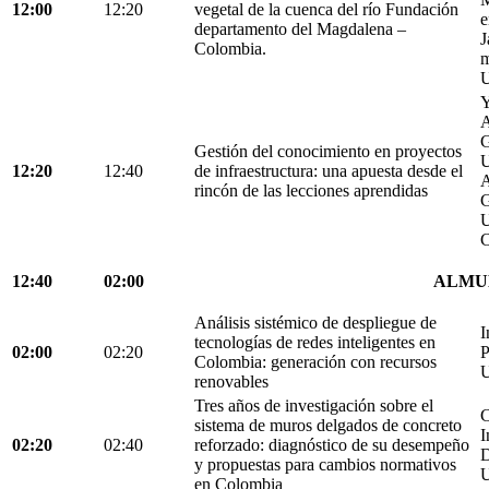
12:00
12:20
vegetal de la cuenca del río Fundación
e
departamento del Magdalena –
J
Colombia.
m
U
Y
A
G
Gestión del conocimiento en proyectos
U
12:20
12:40
de infraestructura: una apuesta desde el
A
rincón de las lecciones aprendidas
G
U
C
12:40
02:00
ALMU
Análisis sistémico de despliegue de
I
tecnologías de redes inteligentes en
02:00
02:20
P
Colombia: generación con recursos
U
renovables
Tres años de investigación sobre el
C
sistema de muros delgados de concreto
I
02:20
02:40
reforzado: diagnóstico de su desempeño
D
y propuestas para cambios normativos
U
en Colombia