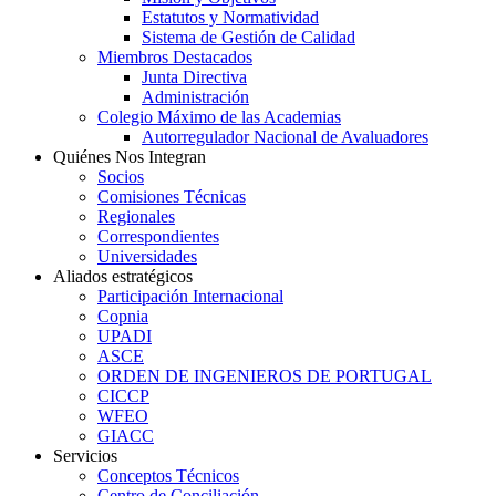
Estatutos y Normatividad
Sistema de Gestión de Calidad
Miembros Destacados
Junta Directiva
Administración
Colegio Máximo de las Academias
Autorregulador Nacional de Avaluadores
Quiénes Nos Integran
Socios
Comisiones Técnicas
Regionales
Correspondientes
Universidades
Aliados estratégicos
Participación Internacional
Copnia
UPADI
ASCE
ORDEN DE INGENIEROS DE PORTUGAL
CICCP
WFEO
GIACC
Servicios
Conceptos Técnicos
Centro de Conciliación