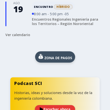
AGO
19
HÍBRIDO
ENCUENTRO
8:00 am - 5:00 pm -05
Encuentros Regionales Ingeniería para
los Territorios – Región Nororiental
Ver calendario
ZONA DE PAGOS
Podcast SCI
Historias, ideas y soluciones desde la voz de la
ingeniería colombiana.
Escuchar ahora