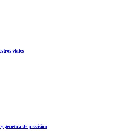
stros viajes
 y genética de precisión