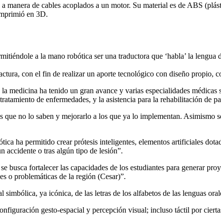
 a manera de cables acoplados a un motor. Su material es de ABS (plás
imprimió en 3D.
itiéndole a la mano robótica ser una traductora que ‘habla’ la lengua
ctura, con el fin de realizar un aporte tecnológico con diseño propio, 
 a la medicina ha tenido un gran avance y varias especialidades médicas
tratamiento de enfermedades, y la asistencia para la rehabilitación de pa
as que no lo saben y mejorarlo a los que ya lo implementan. Asimismo 
ica ha permitido crear prótesis inteligentes, elementos artificiales do
 accidente o tras algún tipo de lesión”.
se busca fortalecer las capacidades de los estudiantes para generar pro
nes o problemáticas de la región (Cesar)”.
l simbólica, ya icónica, de las letras de los alfabetos de las lenguas ora
onfiguración gesto-espacial y percepción visual; incluso táctil por cie