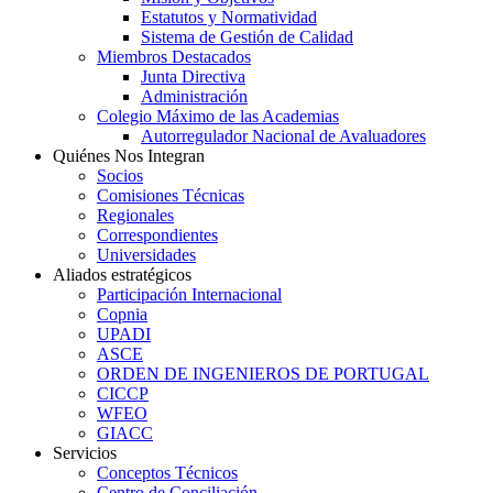
Estatutos y Normatividad
Sistema de Gestión de Calidad
Miembros Destacados
Junta Directiva
Administración
Colegio Máximo de las Academias
Autorregulador Nacional de Avaluadores
Quiénes Nos Integran
Socios
Comisiones Técnicas
Regionales
Correspondientes
Universidades
Aliados estratégicos
Participación Internacional
Copnia
UPADI
ASCE
ORDEN DE INGENIEROS DE PORTUGAL
CICCP
WFEO
GIACC
Servicios
Conceptos Técnicos
Centro de Conciliación