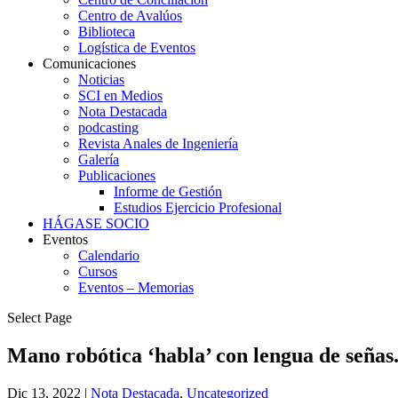
Centro de Avalúos
Biblioteca
Logística de Eventos
Comunicaciones
Noticias
SCI en Medios
Nota Destacada
podcasting
Revista Anales de Ingeniería
Galería
Publicaciones
Informe de Gestión
Estudios Ejercicio Profesional
HÁGASE SOCIO
Eventos
Calendario
Cursos
Eventos – Memorias
Select Page
Mano robótica ‘habla’ con lengua de señas
Dic 13, 2022
|
Nota Destacada
,
Uncategorized