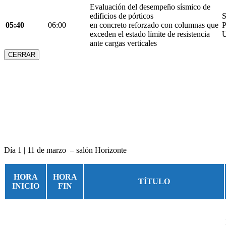
Evaluación del desempeño sísmico de
edificios de pórticos
S
05:40
06:00
en concreto reforzado con columnas que
P
exceden el estado límite de resistencia
U
ante cargas verticales
CERRAR
Día 1 | 11 de marzo – salón Horizonte
HORA
HORA
TÍTULO
INICIO
FIN