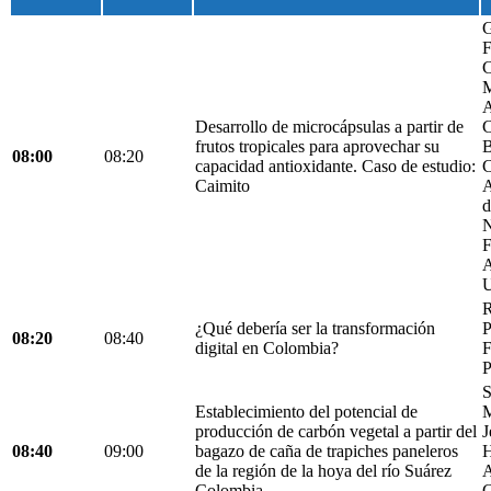
G
F
C
M
A
Desarrollo de microcápsulas a partir de
C
frutos tropicales para aprovechar su
B
08:00
08:20
capacidad antioxidante. Caso de estudio:
C
Caimito
A
d
N
F
A
U
R
¿Qué debería ser la transformación
P
08:20
08:40
digital en Colombia?
F
P
S
Establecimiento del potencial de
M
producción de carbón vegetal a partir del
J
08:40
09:00
bagazo de caña de trapiches paneleros
H
de la región de la hoya del río Suárez
A
Colombia.
C