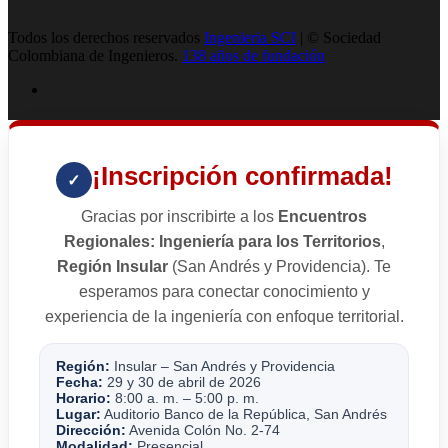
Todos los derechos reservados
Ingenieria SCI
| © Sociedad
Colombiana de Ingenieros.
138 años de fundación
¡Inscripción confirmada!
✓
Gracias por inscribirte a los
Encuentros
Regionales: Ingeniería para los Territorios
,
Región Insular
(San Andrés y Providencia). Te
esperamos para conectar conocimiento y
experiencia de la ingeniería con enfoque territorial.
Región:
Insular – San Andrés y Providencia
Fecha:
29 y 30 de abril de 2026
Horario:
8:00 a. m. – 5:00 p. m.
Lugar:
Auditorio Banco de la República, San Andrés
Dirección:
Avenida Colón No. 2-74
Modalidad:
Presencial