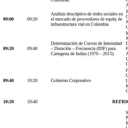
A
J
Análisis descriptivo de redes sociales en
C
09:00
09:20
el mercado de proveedores de equity de
J
infraestructura vial en Colombia
U
I
Determinación de Curvas de Intensidad
D
09:20
09:40
– Duración – Frecuencia (IDF) para
Cartagena de Indias (1970 – 2015).
C
F
C
09:40
10:20
Gobierno Corporativo
L
I
C
10:20
10:40
REFRI
S
P
I
U