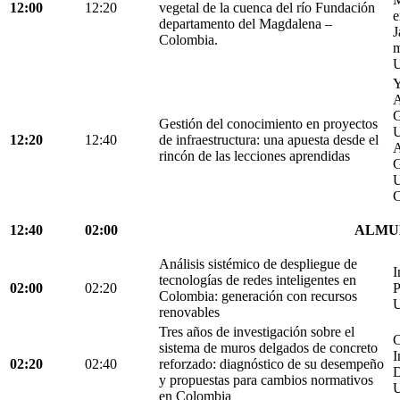
12:00
12:20
vegetal de la cuenca del río Fundación
e
departamento del Magdalena –
J
Colombia.
m
U
Y
A
G
Gestión del conocimiento en proyectos
U
12:20
12:40
de infraestructura: una apuesta desde el
A
rincón de las lecciones aprendidas
G
U
C
12:40
02:00
ALMU
Análisis sistémico de despliegue de
I
tecnologías de redes inteligentes en
02:00
02:20
P
Colombia: generación con recursos
U
renovables
Tres años de investigación sobre el
C
sistema de muros delgados de concreto
I
02:20
02:40
reforzado: diagnóstico de su desempeño
D
y propuestas para cambios normativos
U
en Colombia