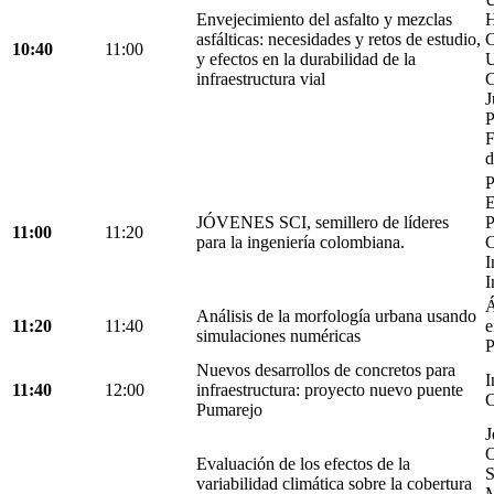
Envejecimiento del asfalto y mezclas
H
asfálticas: necesidades y retos de estudio,
C
10:40
11:00
y efectos en la durabilidad de la
U
infraestructura vial
C
J
P
F
d
P
E
JÓVENES SCI, semillero de líderes
P
11:00
11:20
para la ingeniería colombiana.
C
I
I
Á
Análisis de la morfología urbana usando
11:20
11:40
e
simulaciones numéricas
P
Nuevos desarrollos de concretos para
I
11:40
12:00
infraestructura: proyecto nuevo puente
C
Pumarejo
J
O
Evaluación de los efectos de la
S
variabilidad climática sobre la cobertura
M