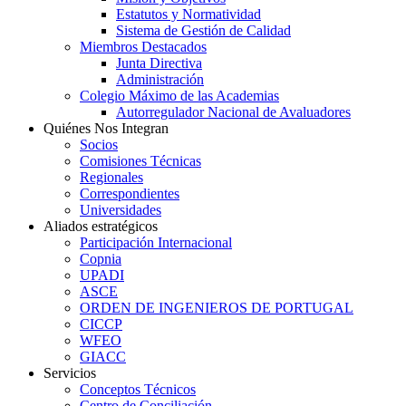
Estatutos y Normatividad
Sistema de Gestión de Calidad
Miembros Destacados
Junta Directiva
Administración
Colegio Máximo de las Academias
Autorregulador Nacional de Avaluadores
Quiénes Nos Integran
Socios
Comisiones Técnicas
Regionales
Correspondientes
Universidades
Aliados estratégicos
Participación Internacional
Copnia
UPADI
ASCE
ORDEN DE INGENIEROS DE PORTUGAL
CICCP
WFEO
GIACC
Servicios
Conceptos Técnicos
Centro de Conciliación