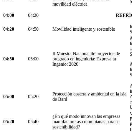
S
movilidad eléctrica
04:00
04:20
REFRI
I
04:20
04:50
Movilidad inteligente y sostenible
S
A
I
s
II Muestra Nacional de proyectos de
S
04:50
05:00
pregrado en ingeniería: Expresa tu
Ingenio: 2020
A
I
S
A
I
Protección costera y ambiental en la isla
05:00
05:20
A
de Barú
e
U
V
¿En qué modo innovan las empresas
05:20
05:40
manufactureras colombianas para su
P
sostenibilidad?
D