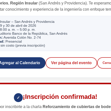
orios
,
Región Insular
(San Andrés y Providencia). Te esperamo
ar conocimiento y experiencia de la ingeniería con enfoque terri
Insular – San Andrés y Providencia
9 y 30 de abril de 2026
8:00 a. m. – 5:00 p. m.
ditorio Banco de la República, San Andrés
n:
Avenida Colón No. 2-74
ad:
Presencial
sin costo (previa inscripción)
Agregar al Calendario
Ver página del evento
Cerra
¡Inscripción confirmada!
✓
or inscribirte a la charla
Reforzamiento de cubiertas de bod