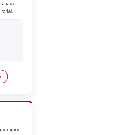
s para
torial.
r
egas para