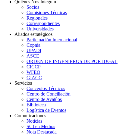
Quiénes Nos Integran
Socios
Comisiones Técnicas
Regionales
Correspondientes
Universidades
Aliados estratégicos
Participación Internacional
Copnia
UPADI
ASCE
ORDEN DE INGENIEROS DE PORTUGAL
CICCP
WFEO
GIACC
Servicios
Conceptos Técnicos
Centro de Conciliación
Centro de Avalúos
Biblioteca
Logística de Eventos
Comunicaciones
Noticias
SCI en Medios
Nota Destacada