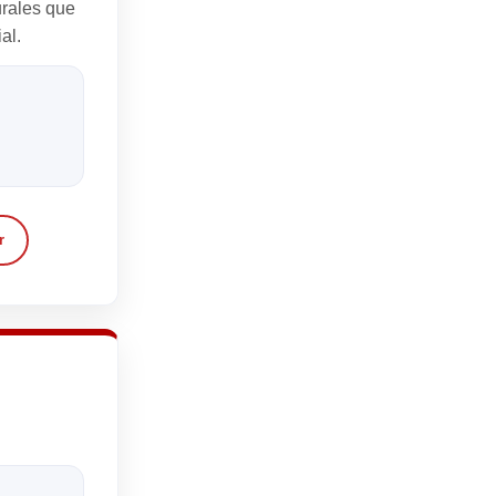
urales que
al.
r