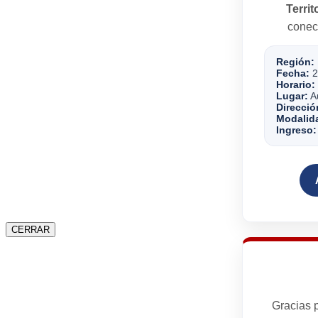
Territ
conect
Región:
Fecha:
2
Horario:
Lugar:
Au
Direcció
Modalid
Ingreso:
CERRAR
Gracias p