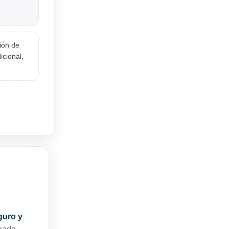
ión de
icional,
guro y