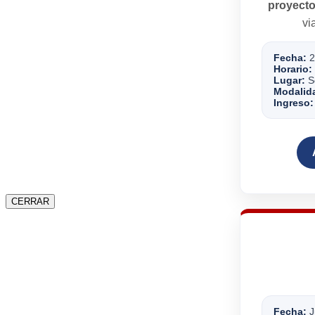
proyecto
vi
Fecha:
2
Horario:
Lugar:
Se
Modalid
Ingreso:
CERRAR
Fecha:
J