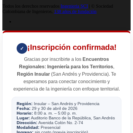
Todos los derechos reservados
Ingenieria SCI
| © Sociedad
Colombiana de Ingenieros.
138 años de fundación
¡Inscripción confirmada!
✓
Gracias por inscribirte a los
Encuentros
Regionales: Ingeniería para los Territorios
,
Región Insular
(San Andrés y Providencia). Te
esperamos para conectar conocimiento y
experiencia de la ingeniería con enfoque territorial.
Región:
Insular – San Andrés y Providencia
Fecha:
29 y 30 de abril de 2026
Horario:
8:00 a. m. – 5:00 p. m.
Lugar:
Auditorio Banco de la República, San Andrés
Dirección:
Avenida Colón No. 2-74
Modalidad:
Presencial
Ingreso:
sin costo (previa inscripción)