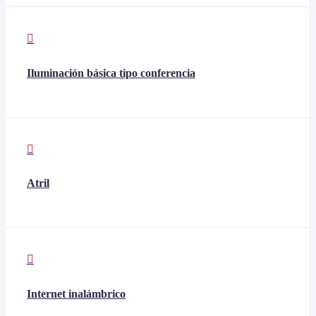

Iluminación básica tipo conferencia

Atril

Internet inalámbrico