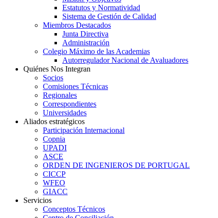
Estatutos y Normatividad
Sistema de Gestión de Calidad
Miembros Destacados
Junta Directiva
Administración
Colegio Máximo de las Academias
Autorregulador Nacional de Avaluadores
Quiénes Nos Integran
Socios
Comisiones Técnicas
Regionales
Correspondientes
Universidades
Aliados estratégicos
Participación Internacional
Copnia
UPADI
ASCE
ORDEN DE INGENIEROS DE PORTUGAL
CICCP
WFEO
GIACC
Servicios
Conceptos Técnicos
Centro de Conciliación