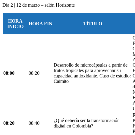
Día 2 | 12 de marzo – salón Horizonte
HORA
HORA FIN
TÍTULO
INICIO
G
F
C
M
A
Desarrollo de microcápsulas a partir de
C
frutos tropicales para aprovechar su
B
08:00
08:20
capacidad antioxidante. Caso de estudio:
C
Caimito
A
d
N
F
A
U
R
¿Qué debería ser la transformación
P
08:20
08:40
digital en Colombia?
F
P