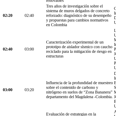
renovables
Tres años de investigación sobre el
C
sistema de muros delgados de concreto
I
02:20
02:40
reforzado: diagnóstico de su desempeño
D
y propuestas para cambios normativos
U
en Colombia
L
U
M
Caracterización experimental de un
I
prototipo de aislador sísmico con caucho
02:40
03:00
P
reciclado para la mitigación de riesgo en
J
estructuras
U
P
U
D
I
Influencia de la profundidad de muestreo
E
sobre el contenido de carbono y
S
03:00
03:20
nitrógeno en suelos de “Zona Bananera”
M
departamento del Magdalena -Colombia.
J
E
U
A
Evaluación de estrategias en la