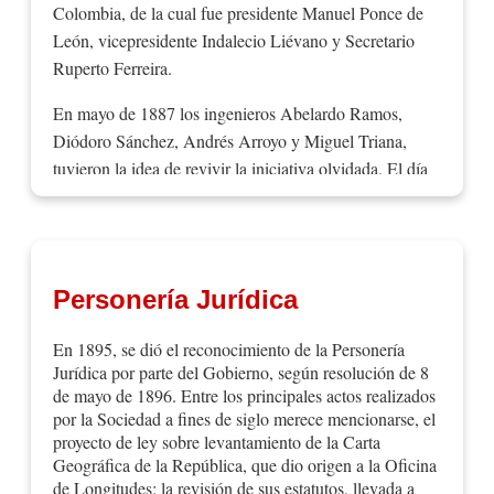
Colombia, de la cual fue presidente Manuel Ponce de
León, vicepresidente Indalecio Liévano y Secretario
Ruperto Ferreira.
En mayo de 1887 los ingenieros Abelardo Ramos,
Diódoro Sánchez, Andrés Arroyo y Miguel Triana,
tuvieron la idea de revivir la iniciativa olvidada. El día
24 de dicho mes dirigieron una circular a los colegas
residentes en Bogotá invitándolos a reunirse el
domingo 29 en la casa número 700 ubicada en carrera
Séptima "para tratar asuntos de ingeniería".
Personería Jurídica
Como resultado de esta reunión, luego de oír la
En 1895, se dió el reconocimiento de la Personería
exposición de Abelardo Ramos, se declaró fundada la
Jurídica por parte del Gobierno, según resolución de 8
"Sociedad Colombiana de Ingenieros" y fueron
de mayo de 1896. Entre los principales actos realizados
elegidos Presidente y Secretario respectivamente los
por la Sociedad a fines de siglo merece mencionarse, el
Ingenieros Ramos y Sánchez. Se nombró una
proyecto de ley sobre levantamiento de la Carta
comisión para redactar los estatutos, la cual cumplió
Geográfica de la República, que dio origen a la Oficina
de Longitudes; la revisión de sus estatutos, llevada a
sus objetivos, siendo aprobados en la sesión del 12 de