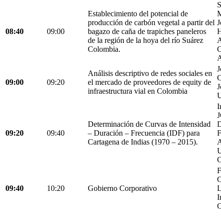
S
Establecimiento del potencial de
M
producción de carbón vegetal a partir del
J
08:40
09:00
bagazo de caña de trapiches paneleros
H
de la región de la hoya del río Suárez
A
Colombia.
C
A
J
Análisis descriptivo de redes sociales en
C
09:00
09:20
el mercado de proveedores de equity de
J
infraestructura vial en Colombia
U
I
Determinación de Curvas de Intensidad
D
09:20
09:40
– Duración – Frecuencia (IDF) para
Cartagena de Indias (1970 – 2015).
C
F
C
09:40
10:20
Gobierno Corporativo
L
I
C