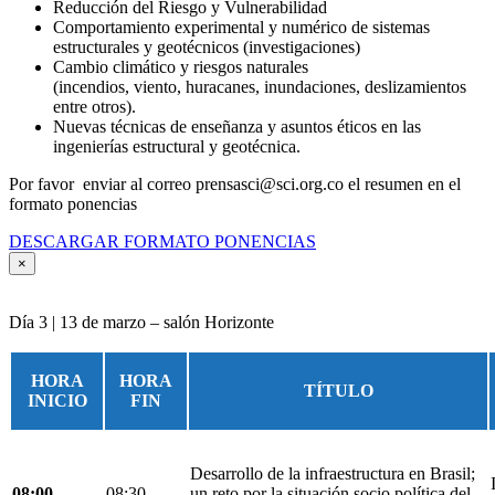
Reducción del Riesgo y Vulnerabilidad
Comportamiento experimental y numérico de sistemas
estructurales y geotécnicos (investigaciones)
Cambio climático y riesgos naturales
(incendios, viento, huracanes, inundaciones, deslizamientos
entre otros).
Nuevas técnicas de enseñanza y asuntos éticos en las
ingenierías estructural y geotécnica.
Por favor enviar al correo prensasci@sci.org.co el resumen en el
formato ponencias
DESCARGAR FORMATO PONENCIAS
×
Día 3 | 13 de marzo – salón Horizonte
HORA
HORA
TÍTULO
INICIO
FIN
Desarrollo de la infraestructura en Brasil;
08:00
08:30
un reto por la situación socio política del