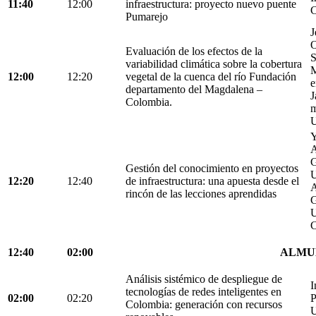
11:40
12:00
infraestructura: proyecto nuevo puente
C
Pumarejo
J
O
Evaluación de los efectos de la
S
variabilidad climática sobre la cobertura
M
12:00
12:20
vegetal de la cuenca del río Fundación
e
departamento del Magdalena –
J
Colombia.
m
U
Y
A
G
Gestión del conocimiento en proyectos
U
12:20
12:40
de infraestructura: una apuesta desde el
A
rincón de las lecciones aprendidas
G
U
C
12:40
02:00
ALMU
Análisis sistémico de despliegue de
I
tecnologías de redes inteligentes en
02:00
02:20
P
Colombia: generación con recursos
U