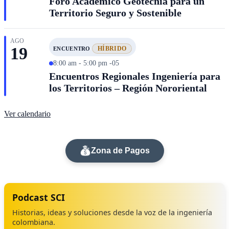
Foro Académico Geotecnia para un
Academia Colombiana de Historia, en el cual
Territorio Seguro y Sostenible
funcionó a partir del 12 de marzo de 1893.
AGO
19
HÍBRIDO
ENCUENTRO
8:00 am - 5:00 pm -05
Encuentros Regionales Ingeniería para
los Territorios – Región Nororiental
Ver calendario
Zona de Pagos
Podcast SCI
Historias, ideas y soluciones desde la voz de la ingeniería
colombiana.