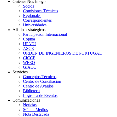
Quiénes Nos Integran
Socios
Comisiones Técnicas
Regionales
Correspondientes
Universidades
Aliados estratégicos
Participación Internacional
Copnia
UPADI
ASCE
ORDEN DE INGENIEROS DE PORTUGAL
CICCP
WFEO
GIACC
Servicios
Conceptos Técnicos
Centro de Conciliación
Centro de Avalúos
Biblioteca
Logística de Eventos
Comunicaciones
Noticias
SCI en Medios
Nota Destacada