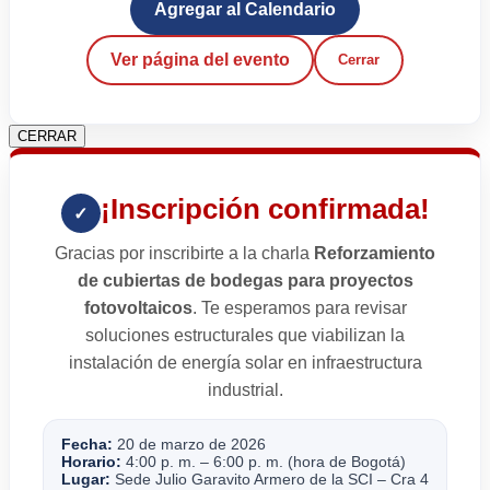
Agregar al Calendario
Ver página del evento
Cerrar
CERRAR
¡Inscripción confirmada!
✓
Gracias por inscribirte a la charla
Reforzamiento
de cubiertas de bodegas para proyectos
fotovoltaicos
. Te esperamos para revisar
soluciones estructurales que viabilizan la
instalación de energía solar en infraestructura
industrial.
Fecha:
20 de marzo de 2026
Horario:
4:00 p. m. – 6:00 p. m. (hora de Bogotá)
Lugar:
Sede Julio Garavito Armero de la SCI – Cra 4