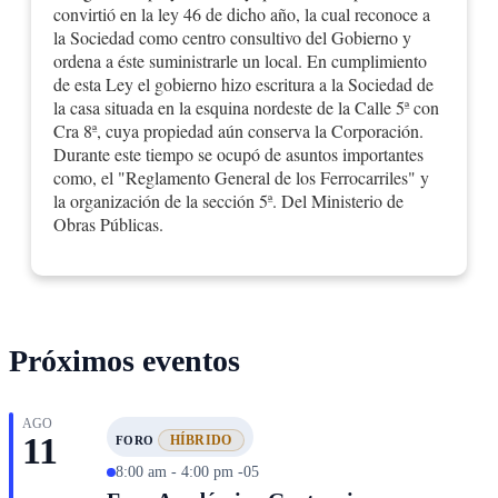
convirtió en la ley 46 de dicho año, la cual reconoce a
La manera como la Sociedad absolvió esta y otras
la Sociedad como centro consultivo del Gobierno y
consultas le mereció un justo elogio en el informe que
ordena a éste suministrarle un local. En cumplimiento
presentó al Congreso Nacional el Ministerio de
de esta Ley el gobierno hizo escritura a la Sociedad de
Fomento, al cual estaban adscritas las obras públicas.
la casa situada en la esquina nordeste de la Calle 5ª con
Cra 8ª, cuya propiedad aún conserva la Corporación.
El Gobierno Nacional, presidido por el
Durante este tiempo se ocupó de asuntos importantes
Vicepresidente Encargado Miguel Antonio Caro y su
como, el "Reglamento General de los Ferrocarriles" y
Ministro de Fomento Jose Manuel Goenaga, expidió
la organización de la sección 5ª. Del Ministerio de
Obras Públicas.
el decreto 336 del 4 de enero de 1893 "sobre
inspección de ferrocarriles", que reconocía a la
Sociedad Colombiana de Ingenieros como cuerpo
consultivo y le concedía una subvención anual y el
"uso gratuito de un local público adecuado para que
Próximos eventos
en él conserven los archivos, biblioteca y museo de la
Sociedad Colombiana de Ingenieros". En desarrollo
de este decreto el Gobierno le suministró un local en
AGO
11
HÍBRIDO
FORO
el mismo edificio de la Escuela de Ingeniería de la
8:00 am - 4:00 pm -05
Universidad Nacional, actualmente ocupado por la