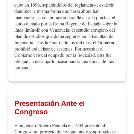
cabo en 1896, separándolos del reglamento , es decir,
junio siguiente. La Sociedad funcionó en la oficina de
dándoles la misma forma que hasta ahora han
Diódoro Sánchez, en el mismo sitio en que fue
mantenido; su colaboración para llevar a la practica el
fundada, hasta en 12 de marzo de 1893. Aprobados
laudo dictado por la Reina Regente de España sobre la
los estatutos, se integró la primera junta Directiva o
línea limítrofe con Venezuela; el estudio completo del
plan de estudios que debía seguirse en la Facultad de
Junta Central, como se llamó entonces, con
Ingeniería. Tras la Guerra de los mil días, el Gobierno
Nepomuceno Santamaría como Vicepresidente, Fidel
prohibió toda clase de sesiones. Por necesitar el
Pombo como Tesorero – Agente y Manuel Ponce de
Gobierno el local ocupado por la Sociedad, esta fue
León, Lorenzo Codazzi y Rafael Espinosa, como
obligada a desalojarlo ocasionando una época de tras
delegatarios.
humancia.
Pocos días después de fundada se discutían problemas
como el trazado del ferrocarril de Bogotá al Río
Magdalena, la organización de la Escuela de
Ingeniería de la Universidad Nacional, el Código de
Presentación Ante el
Minas y poco después, en 1894, era consultada
Congreso
oficialmente por la Cámara de Representantes en
relación con un proyecto de Ley que debía fijar el
El ingeniero Sotero Peñuela en 1904 presentó al
ancho de las paralelas de las vías férreas colombianas.
Congreso un proyecto de ley que una vez aprobado se