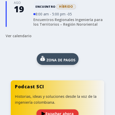
AGO
19
HÍBRIDO
ENCUENTRO
8:00 am - 5:00 pm -05
Encuentros Regionales Ingeniería para
los Territorios – Región Nororiental
Ver calendario
ZONA DE PAGOS
Podcast SCI
Historias, ideas y soluciones desde la voz de la
ingeniería colombiana.
Escuchar ahora