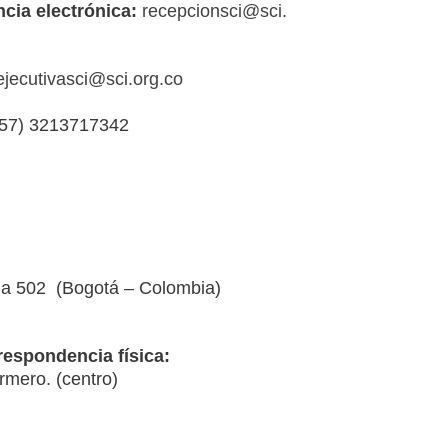
cia electrónica:
recepcionsci@sci.
ejecutivasci
@sci.org.co
57) 3213717342
na 502
(Bogotá – Colombia)
respondencia física:
rmero. (centro)