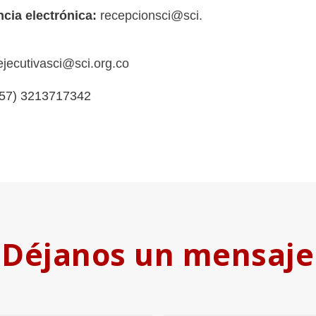
cia electrónica:
recepcionsci@sci.
ejecutivasci
@sci.org.co
57) 3213717342
Déjanos un mensaje