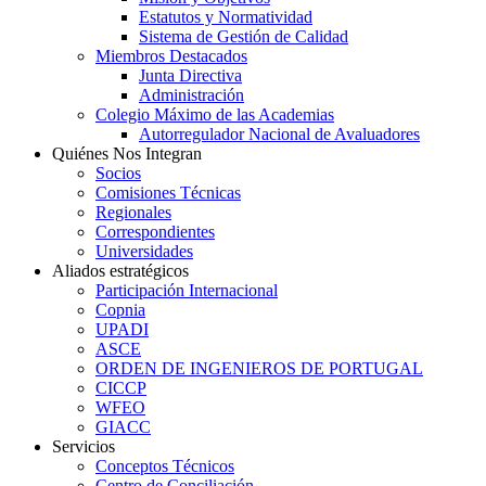
Estatutos y Normatividad
Sistema de Gestión de Calidad
Miembros Destacados
Junta Directiva
Administración
Colegio Máximo de las Academias
Autorregulador Nacional de Avaluadores
Quiénes Nos Integran
Socios
Comisiones Técnicas
Regionales
Correspondientes
Universidades
Aliados estratégicos
Participación Internacional
Copnia
UPADI
ASCE
ORDEN DE INGENIEROS DE PORTUGAL
CICCP
WFEO
GIACC
Servicios
Conceptos Técnicos
Centro de Conciliación