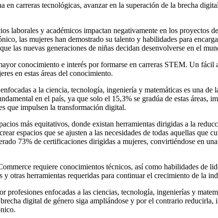
a en carreras tecnológicas, avanzar en la superación de la brecha digit
ios laborales y académicos impactan negativamente en los proyectos de v
ónico, las mujeres han demostrado su talento y habilidades para encarga
 que las nuevas generaciones de niñas decidan desenvolverse en el mund
mayor conocimiento e interés por formarse en carreras STEM. Un fácil a
jeres en estas áreas del conocimiento.
enfocadas a la ciencia, tecnología, ingeniería y matemáticas es una de 
damental en el país, ya que solo el 15,3% se gradúa de estas áreas, im
s que impulsen la transformación digital.
acios más equitativos, donde existan herramientas dirigidas a la reducc
r espacios que se ajusten a las necesidades de todas aquellas que cum
nerado 73% de certificaciones dirigidas a mujeres, convirtiéndose en una
el eCommerce requiere conocimientos técnicos, así como habilidades de
y otras herramientas requeridas para continuar el crecimiento de la indu
r profesiones enfocadas a las ciencias, tecnología, ingenierías y matem
brecha digital de género siga ampliándose y por el contrario reducirla,
nico.