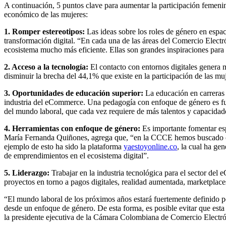
A continuación, 5 puntos clave para aumentar la participación femenin
económico de las mujeres:
1. Romper estereotipos:
Las ideas sobre los roles de género en espac
transformación digital. “En cada una de las áreas del Comercio Electr
ecosistema mucho más eficiente. Ellas son grandes inspiraciones para
2. Acceso a la tecnología:
El contacto con entornos digitales genera 
disminuir la brecha del 44,1% que existe en la participación de las mu
3. Oportunidades de educación superior:
La educación en carreras 
industria del eCommerce. Una pedagogía con enfoque de género es fun
del mundo laboral, que cada vez requiere de más talentos y capacidade
4. Herramientas con enfoque de género:
Es importante fomentar esp
María Fernanda Quiñones, agrega que, “en la CCCE hemos buscado crea
ejemplo de esto ha sido la plataforma
yaestoyonline.co
, la cual ha ge
de emprendimientos en el ecosistema digital”.
5. Liderazgo:
Trabajar en la industria tecnológica para el sector d
proyectos en torno a pagos digitales, realidad aumentada, marketplaces 
“El mundo laboral de los próximos años estará fuertemente definido po
desde un enfoque de género. De esta forma, es posible evitar que esta 
la presidente ejecutiva de la Cámara Colombiana de Comercio Electró