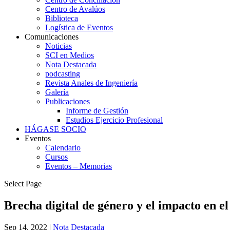
Centro de Avalúos
Biblioteca
Logística de Eventos
Comunicaciones
Noticias
SCI en Medios
Nota Destacada
podcasting
Revista Anales de Ingeniería
Galería
Publicaciones
Informe de Gestión
Estudios Ejercicio Profesional
HÁGASE SOCIO
Eventos
Calendario
Cursos
Eventos – Memorias
Select Page
Brecha digital de género y el impacto en 
Sep 14, 2022
|
Nota Destacada