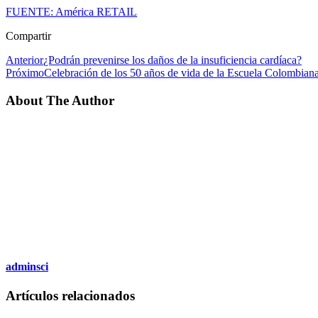
FUENTE: América RETAIL
Compartir
Anterior
¿Podrán prevenirse los daños de la insuficiencia cardíaca?
Próximo
Celebración de los 50 años de vida de la Escuela Colombiana
About The Author
adminsci
Artículos relacionados