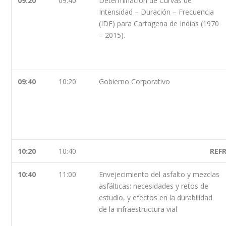
09:20
09:40
Determinación de Curvas de
Intensidad – Duración – Frecuencia
(IDF) para Cartagena de Indias (1970
– 2015).
09:40
10:20
Gobierno Corporativo
10:20
10:40
REF
10:40
11:00
Envejecimiento del asfalto y mezclas
asfálticas: necesidades y retos de
estudio, y efectos en la durabilidad
de la infraestructura vial