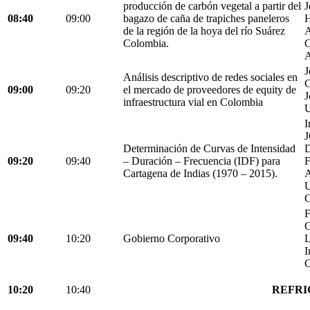
producción de carbón vegetal a partir del
J
08:40
09:00
bagazo de caña de trapiches paneleros
H
de la región de la hoya del río Suárez
A
Colombia.
C
A
J
Análisis descriptivo de redes sociales en
C
09:00
09:20
el mercado de proveedores de equity de
J
infraestructura vial en Colombia
U
I
Determinación de Curvas de Intensidad
D
09:20
09:40
– Duración – Frecuencia (IDF) para
Cartagena de Indias (1970 – 2015).
C
F
C
09:40
10:20
Gobierno Corporativo
L
I
C
10:20
10:40
REFRI