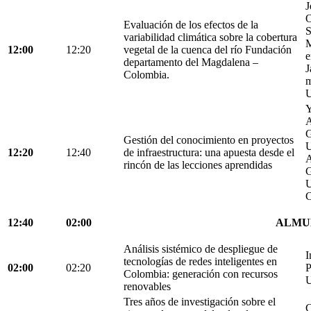
J
O
Evaluación de los efectos de la
S
variabilidad climática sobre la cobertura
M
12:00
12:20
vegetal de la cuenca del río Fundación
e
departamento del Magdalena –
J
Colombia.
m
U
Y
A
G
Gestión del conocimiento en proyectos
U
12:20
12:40
de infraestructura: una apuesta desde el
A
rincón de las lecciones aprendidas
G
U
C
12:40
02:00
ALMU
Análisis sistémico de despliegue de
I
tecnologías de redes inteligentes en
02:00
02:20
P
Colombia: generación con recursos
U
renovables
Tres años de investigación sobre el
C