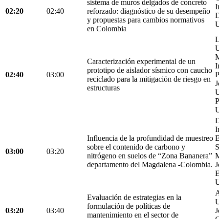
sistema de muros delgados de concreto
I
02:20
02:40
reforzado: diagnóstico de su desempeño
D
y propuestas para cambios normativos
U
en Colombia
L
U
M
Caracterización experimental de un
I
prototipo de aislador sísmico con caucho
02:40
03:00
P
reciclado para la mitigación de riesgo en
J
estructuras
U
P
U
D
I
Influencia de la profundidad de muestreo
E
sobre el contenido de carbono y
S
03:00
03:20
nitrógeno en suelos de “Zona Bananera”
M
departamento del Magdalena -Colombia.
J
E
U
A
Evaluación de estrategias en la
U
formulación de políticas de
03:20
03:40
J
mantenimiento en el sector de