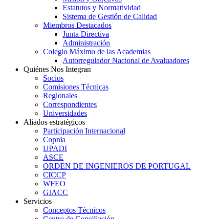
Estatutos y Normatividad
Sistema de Gestión de Calidad
Miembros Destacados
Junta Directiva
Administración
Colegio Máximo de las Academias
Autorregulador Nacional de Avaluadores
Quiénes Nos Integran
Socios
Comisiones Técnicas
Regionales
Correspondientes
Universidades
Aliados estratégicos
Participación Internacional
Copnia
UPADI
ASCE
ORDEN DE INGENIEROS DE PORTUGAL
CICCP
WFEO
GIACC
Servicios
Conceptos Técnicos
Centro de Conciliación