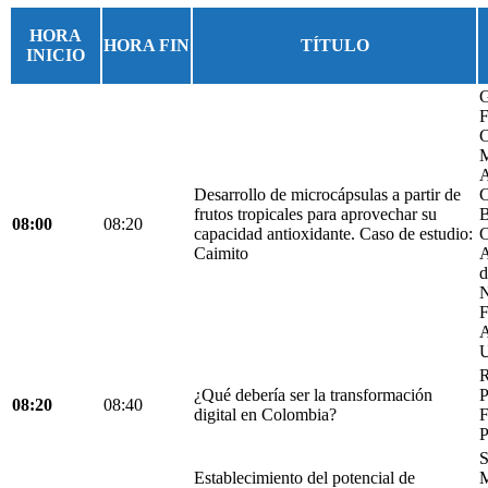
HORA
HORA FIN
TÍTULO
INICIO
G
F
C
M
A
Desarrollo de microcápsulas a partir de
C
frutos tropicales para aprovechar su
B
08:00
08:20
capacidad antioxidante. Caso de estudio:
C
Caimito
A
d
N
F
A
U
R
¿Qué debería ser la transformación
P
08:20
08:40
digital en Colombia?
F
P
S
Establecimiento del potencial de
M