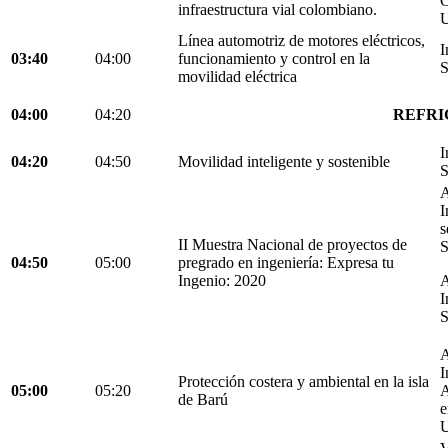
C
infraestructura vial colombiano.
U
Línea automotriz de motores eléctricos,
I
03:40
04:00
funcionamiento y control en la
S
movilidad eléctrica
04:00
04:20
REFRI
I
04:20
04:50
Movilidad inteligente y sostenible
S
A
I
s
II Muestra Nacional de proyectos de
S
04:50
05:00
pregrado en ingeniería: Expresa tu
Ingenio: 2020
A
I
S
A
I
Protección costera y ambiental en la isla
05:00
05:20
A
de Barú
e
U