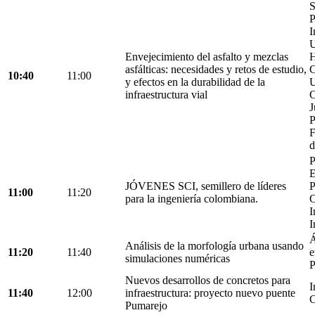
S
P
I
U
Envejecimiento del asfalto y mezclas
H
asfálticas: necesidades y retos de estudio,
C
10:40
11:00
y efectos en la durabilidad de la
U
infraestructura vial
C
J
P
F
d
P
E
JÓVENES SCI, semillero de líderes
P
11:00
11:20
para la ingeniería colombiana.
C
I
I
Á
Análisis de la morfología urbana usando
11:20
11:40
e
simulaciones numéricas
P
Nuevos desarrollos de concretos para
I
11:40
12:00
infraestructura: proyecto nuevo puente
C
Pumarejo