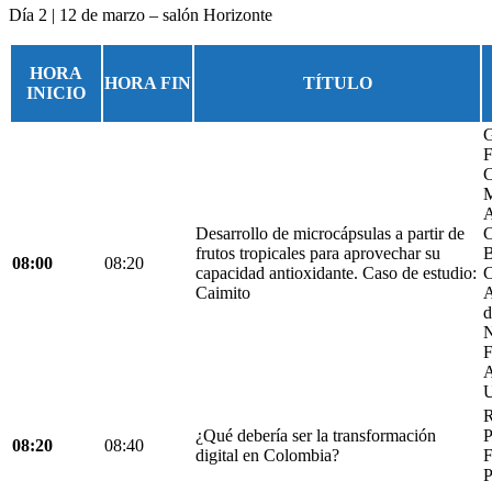
Día 2 | 12 de marzo – salón Horizonte
HORA
HORA FIN
TÍTULO
INICIO
G
F
C
M
A
Desarrollo de microcápsulas a partir de
C
frutos tropicales para aprovechar su
B
08:00
08:20
capacidad antioxidante. Caso de estudio:
C
Caimito
A
d
N
F
A
U
R
¿Qué debería ser la transformación
P
08:20
08:40
digital en Colombia?
F
P