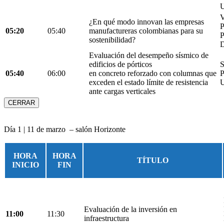
U
V
¿En qué modo innovan las empresas
05:20
05:40
manufactureras colombianas para su
P
sostenibilidad?
D
Evaluación del desempeño sísmico de
edificios de pórticos
S
05:40
06:00
en concreto reforzado con columnas que
P
exceden el estado límite de resistencia
U
ante cargas verticales
CERRAR
Día 1 | 11 de marzo – salón Horizonte
HORA
HORA
TÍTULO
INICIO
FIN
Evaluación de la inversión en
11:00
11:30
infraestructura