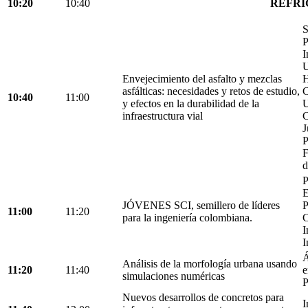
10:20
10:40
REFRI
S
P
I
U
Envejecimiento del asfalto y mezclas
H
asfálticas: necesidades y retos de estudio,
C
10:40
11:00
y efectos en la durabilidad de la
U
infraestructura vial
C
J
P
F
d
P
E
JÓVENES SCI, semillero de líderes
P
11:00
11:20
para la ingeniería colombiana.
C
I
I
Á
Análisis de la morfología urbana usando
11:20
11:40
e
simulaciones numéricas
P
Nuevos desarrollos de concretos para
I