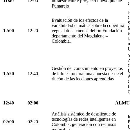
11:40
12:00
infraestructura: proyecto nuevo puente
C
Pumarejo
J
O
Evaluación de los efectos de la
S
variabilidad climática sobre la cobertura
M
12:00
12:20
vegetal de la cuenca del río Fundación
e
departamento del Magdalena –
J
Colombia.
m
U
Y
A
G
Gestión del conocimiento en proyectos
U
12:20
12:40
de infraestructura: una apuesta desde el
A
rincón de las lecciones aprendidas
G
U
C
12:40
02:00
ALMU
Análisis sistémico de despliegue de
I
tecnologías de redes inteligentes en
02:00
02:20
P
Colombia: generación con recursos
U
renovables