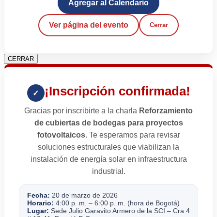
Agregar al Calendario
Ver página del evento
Cerrar
CERRAR
¡Inscripción confirmada!
✓
Gracias por inscribirte a la charla
Reforzamiento
de cubiertas de bodegas para proyectos
fotovoltaicos
. Te esperamos para revisar
soluciones estructurales que viabilizan la
instalación de energía solar en infraestructura
industrial.
Fecha:
20 de marzo de 2026
Horario:
4:00 p. m. – 6:00 p. m. (hora de Bogotá)
Lugar:
Sede Julio Garavito Armero de la SCI – Cra 4