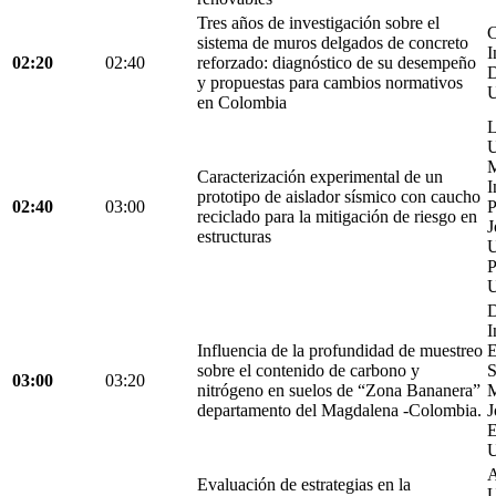
Tres años de investigación sobre el
C
sistema de muros delgados de concreto
I
02:20
02:40
reforzado: diagnóstico de su desempeño
D
y propuestas para cambios normativos
U
en Colombia
L
U
M
Caracterización experimental de un
I
prototipo de aislador sísmico con caucho
02:40
03:00
P
reciclado para la mitigación de riesgo en
J
estructuras
U
P
U
D
I
Influencia de la profundidad de muestreo
E
sobre el contenido de carbono y
S
03:00
03:20
nitrógeno en suelos de “Zona Bananera”
M
departamento del Magdalena -Colombia.
J
E
U
A
Evaluación de estrategias en la
U