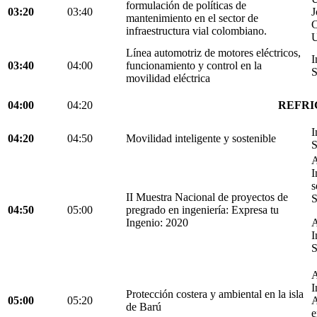
formulación de políticas de
03:20
03:40
J
mantenimiento en el sector de
C
infraestructura vial colombiano.
U
Línea automotriz de motores eléctricos,
I
03:40
04:00
funcionamiento y control en la
S
movilidad eléctrica
04:00
04:20
REFRI
I
04:20
04:50
Movilidad inteligente y sostenible
S
A
I
s
II Muestra Nacional de proyectos de
S
04:50
05:00
pregrado en ingeniería: Expresa tu
Ingenio: 2020
A
I
S
A
I
Protección costera y ambiental en la isla
05:00
05:20
A
de Barú
e