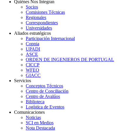
Quiénes Nos Integran
Socios
Comisiones Técnicas
Regionales
Correspondientes
Universidades
Aliados estratégicos
Participación Internacional
Copnia
UPADI
ASCE
ORDEN DE INGENIEROS DE PORTUGAL
CICCP
WFEO
GIACC
Servicios
Conceptos Técnicos
Centro de Conciliación
Centro de Avalúos
Biblioteca
Logística de Eventos
Comunicaciones
Noticias
SCI en Medios
Nota Destacada