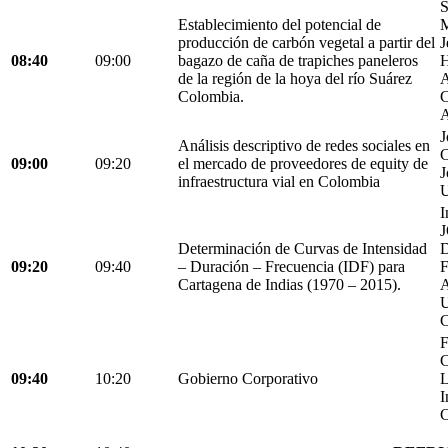
S
Establecimiento del potencial de
M
producción de carbón vegetal a partir del
J
08:40
09:00
bagazo de caña de trapiches paneleros
H
de la región de la hoya del río Suárez
A
Colombia.
C
A
J
Análisis descriptivo de redes sociales en
C
09:00
09:20
el mercado de proveedores de equity de
J
infraestructura vial en Colombia
U
I
Determinación de Curvas de Intensidad
D
09:20
09:40
– Duración – Frecuencia (IDF) para
Cartagena de Indias (1970 – 2015).
C
F
C
09:40
10:20
Gobierno Corporativo
L
I
C