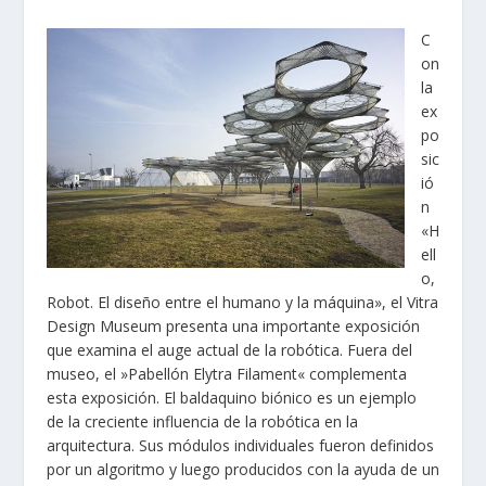
C
on
la
ex
po
sic
ió
n
«H
ell
o,
Robot. El diseño entre el humano y la máquina», el Vitra
Design Museum presenta una importante exposición
que examina el auge actual de la robótica. Fuera del
museo, el »Pabellón Elytra Filament« complementa
esta exposición. El baldaquino biónico es un ejemplo
de la creciente influencia de la robótica en la
arquitectura. Sus módulos individuales fueron definidos
por un algoritmo y luego producidos con la ayuda de un