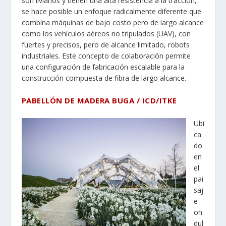
son livianos y tienen una alta resistencia a la tracción,
se hace posible un enfoque radicalmente diferente que
combina máquinas de bajo costo pero de largo alcance
como los vehículos aéreos no tripulados (UAV), con
fuertes y precisos, pero de alcance limitado, robots
industriales. Este concepto de colaboración permite
una configuración de fabricación escalable para la
construcción compuesta de fibra de largo alcance.
PABELLÓN DE MADERA BUGA / ICD/ITKE
Ubi
ca
do
en
el
pai
saj
e
on
dul