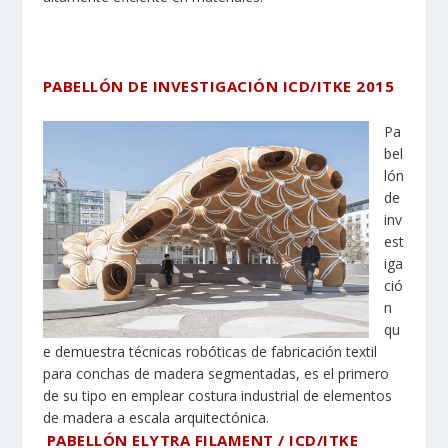
PABELLÓN DE INVESTIGACIÓN ICD/ITKE 2015
Pa
bel
lón
de
inv
est
iga
ció
n
qu
e demuestra técnicas robóticas de fabricación textil
para conchas de madera segmentadas, es el primero
de su tipo en emplear costura industrial de elementos
de madera a escala arquitectónica.
PABELLÓN ELYTRA FILAMENT / ICD/ITKE