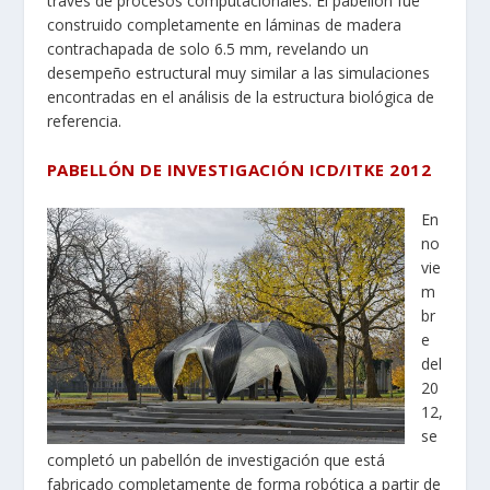
través de procesos computacionales. El pabellón fue
construido completamente en láminas de madera
contrachapada de solo 6.5 mm, revelando un
desempeño estructural muy similar a las simulaciones
encontradas en el análisis de la estructura biológica de
referencia.
PABELLÓN DE INVESTIGACIÓN ICD/ITKE 2012
En
no
vie
m
br
e
del
20
12,
se
completó un pabellón de investigación que está
fabricado completamente de forma robótica a partir de