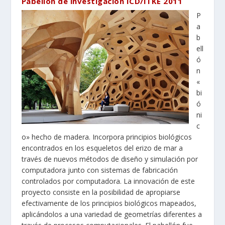
Pabellón de investigación ICD/ITKE 2011
P
a
b
ell
ó
n
«
bi
ó
ni
c
o» hecho de madera. Incorpora principios biológicos
encontrados en los esqueletos del erizo de mar a
través de nuevos métodos de diseño y simulación por
computadora junto con sistemas de fabricación
controlados por computadora. La innovación de este
proyecto consiste en la posibilidad de apropiarse
efectivamente de los principios biológicos mapeados,
aplicándolos a una variedad de geometrías diferentes a