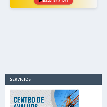
Escuchar ahora
‹
›
SERVICIOS