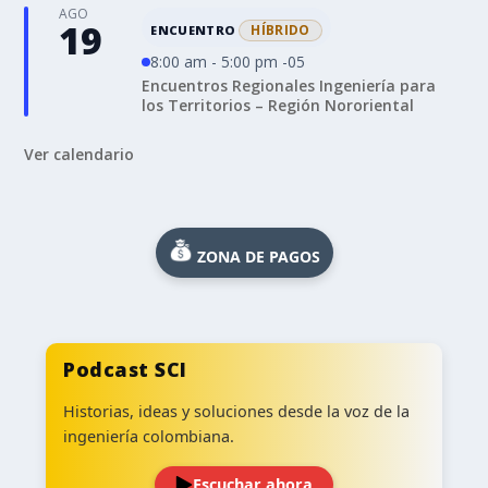
AGO
19
HÍBRIDO
ENCUENTRO
8:00 am - 5:00 pm -05
Encuentros Regionales Ingeniería para
los Territorios – Región Nororiental
Ver calendario
ZONA DE PAGOS
Podcast SCI
Historias, ideas y soluciones desde la voz de la
ingeniería colombiana.
Escuchar ahora