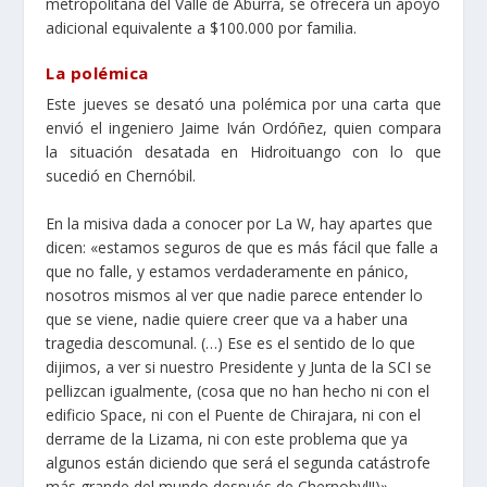
metropolitana del Valle de Aburrá, se ofrecerá un apoyo
adicional equivalente a $100.000 por familia.
La polémica
Este jueves se desató una polémica por una carta que
envió el ingeniero Jaime Iván Ordóñez, quien compara
la situación desatada en Hidroituango con lo que
sucedió en Chernóbil.
En la misiva dada a conocer por La W, hay apartes que
dicen: «estamos seguros de que es más fácil que falle a
que no falle, y estamos verdaderamente en pánico,
nosotros mismos al ver que nadie parece entender lo
que se viene, nadie quiere creer que va a haber una
tragedia descomunal. (…) Ese es el sentido de lo que
dijimos, a ver si nuestro Presidente y Junta de la SCI se
pellizcan igualmente, (cosa que no han hecho ni con el
edificio Space, ni con el Puente de Chirajara, ni con el
derrame de la Lizama, ni con este problema que ya
algunos están diciendo que será el segunda catástrofe
más grande del mundo después de Chernobyl!!)».