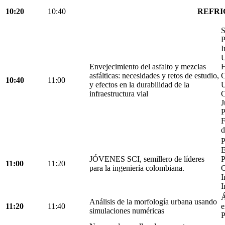
10:20
10:40
REFRI
S
P
I
U
Envejecimiento del asfalto y mezclas
H
asfálticas: necesidades y retos de estudio,
C
10:40
11:00
y efectos en la durabilidad de la
U
infraestructura vial
C
J
P
F
d
P
E
JÓVENES SCI, semillero de líderes
P
11:00
11:20
para la ingeniería colombiana.
C
I
I
Á
Análisis de la morfología urbana usando
11:20
11:40
e
simulaciones numéricas
P