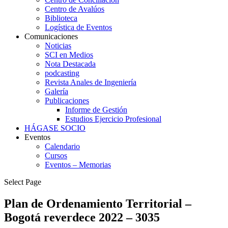
Centro de Avalúos
Biblioteca
Logística de Eventos
Comunicaciones
Noticias
SCI en Medios
Nota Destacada
podcasting
Revista Anales de Ingeniería
Galería
Publicaciones
Informe de Gestión
Estudios Ejercicio Profesional
HÁGASE SOCIO
Eventos
Calendario
Cursos
Eventos – Memorias
Select Page
Plan de Ordenamiento Territorial –
Bogotá reverdece 2022 – 3035