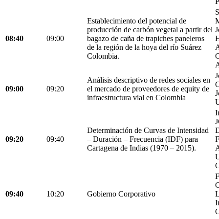
P
S
Establecimiento del potencial de
M
producción de carbón vegetal a partir del
J
08:40
09:00
bagazo de caña de trapiches paneleros
H
de la región de la hoya del río Suárez
A
Colombia.
C
A
J
Análisis descriptivo de redes sociales en
C
09:00
09:20
el mercado de proveedores de equity de
J
infraestructura vial en Colombia
U
I
Determinación de Curvas de Intensidad
D
09:20
09:40
– Duración – Frecuencia (IDF) para
Cartagena de Indias (1970 – 2015).
C
F
C
09:40
10:20
Gobierno Corporativo
L
I
C