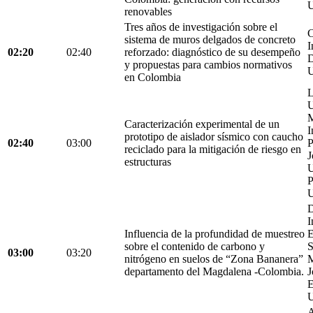
U
renovables
Tres años de investigación sobre el
C
sistema de muros delgados de concreto
I
02:20
02:40
reforzado: diagnóstico de su desempeño
D
y propuestas para cambios normativos
U
en Colombia
L
U
M
Caracterización experimental de un
I
prototipo de aislador sísmico con caucho
02:40
03:00
P
reciclado para la mitigación de riesgo en
J
estructuras
U
P
U
D
I
Influencia de la profundidad de muestreo
E
sobre el contenido de carbono y
S
03:00
03:20
nitrógeno en suelos de “Zona Bananera”
M
departamento del Magdalena -Colombia.
J
E
U
A