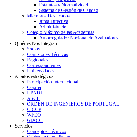
Estatutos y Normatividad
Sistema de Gestión de Calidad
Miembros Destacados
Junta Directiva
Administración
Colegio Máximo de las Academias
Autorregulador Nacional de Avaluadores
Quiénes Nos Integran
Socios
Comisiones Técnicas
Regionales
Correspondientes
Universidades
Aliados estratégicos
Participación Internacional
Copnia
UPADI
ASCE
ORDEN DE INGENIEROS DE PORTUGAL
CICCP
WFEO
GIACC
Servicios
Conceptos Técnicos
Centro de Conciliación