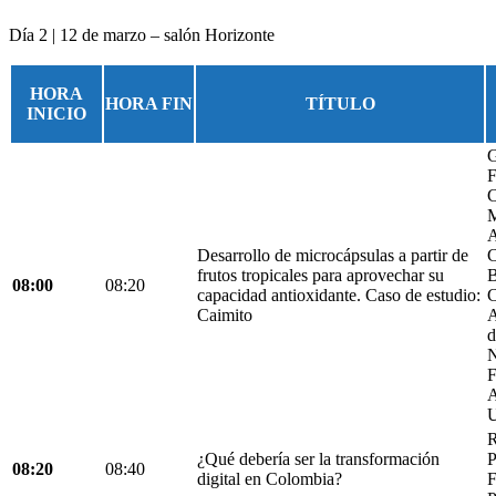
Día 2 | 12 de marzo – salón Horizonte
HORA
HORA FIN
TÍTULO
INICIO
G
F
C
M
A
Desarrollo de microcápsulas a partir de
C
frutos tropicales para aprovechar su
B
08:00
08:20
capacidad antioxidante. Caso de estudio:
C
Caimito
A
d
N
F
A
U
R
¿Qué debería ser la transformación
P
08:20
08:40
digital en Colombia?
F