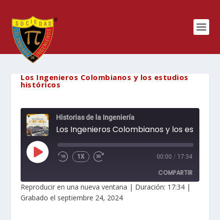
Los Ingenieros Colombianos y los estudios
históricos
Historias de la Ingeniería
Los Ingenieros
REPRODUCIR
1X
00:00
/
17:34
EPISODIO
COMPARTIR
Reproducir en una nueva ventana
|
Duración: 17:34
|
Grabado el septiembre 24, 2024
COMPARTIR