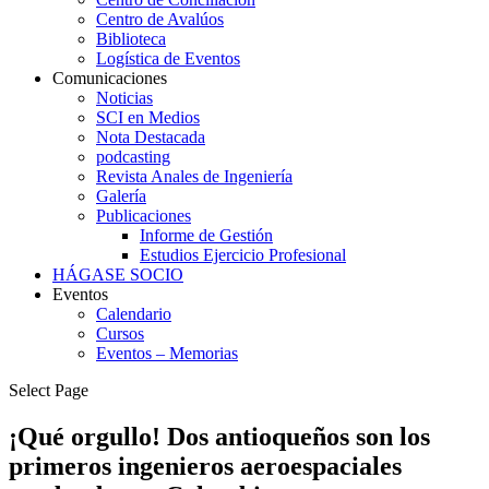
Centro de Avalúos
Biblioteca
Logística de Eventos
Comunicaciones
Noticias
SCI en Medios
Nota Destacada
podcasting
Revista Anales de Ingeniería
Galería
Publicaciones
Informe de Gestión
Estudios Ejercicio Profesional
HÁGASE SOCIO
Eventos
Calendario
Cursos
Eventos – Memorias
Select Page
¡Qué orgullo! Dos antioqueños son los
primeros ingenieros aeroespaciales