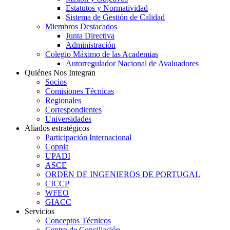
Estatutos y Normatividad
Sistema de Gestión de Calidad
Miembros Destacados
Junta Directiva
Administración
Colegio Máximo de las Academias
Autorregulador Nacional de Avaluadores
Quiénes Nos Integran
Socios
Comisiones Técnicas
Regionales
Correspondientes
Universidades
Aliados estratégicos
Participación Internacional
Copnia
UPADI
ASCE
ORDEN DE INGENIEROS DE PORTUGAL
CICCP
WFEO
GIACC
Servicios
Conceptos Técnicos
Centro de Conciliación