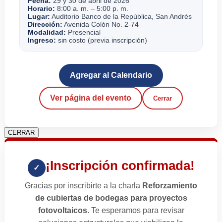
Fecha:
29 y 30 de abril de 2026
Horario:
8:00 a. m. – 5:00 p. m.
Lugar:
Auditorio Banco de la República, San Andrés
Dirección:
Avenida Colón No. 2-74
Modalidad:
Presencial
Ingreso:
sin costo (previa inscripción)
Agregar al Calendario
Ver página del evento
Cerrar
CERRAR
¡Inscripción confirmada!
✓
Gracias por inscribirte a la charla
Reforzamiento
de cubiertas de bodegas para proyectos
fotovoltaicos
. Te esperamos para revisar