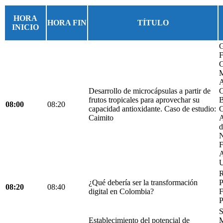
HORA
HORA FIN
TÍTULO
INICIO
G
F
C
M
A
Desarrollo de microcápsulas a partir de
C
frutos tropicales para aprovechar su
B
08:00
08:20
capacidad antioxidante. Caso de estudio:
C
Caimito
A
d
N
F
A
U
R
¿Qué debería ser la transformación
P
08:20
08:40
digital en Colombia?
F
P
S
Establecimiento del potencial de
M