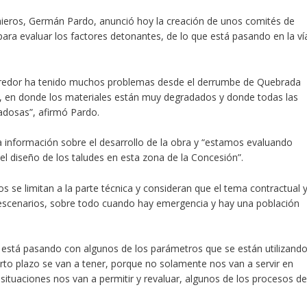
nieros, Germán Pardo, anunció hoy la creación de unos comités de
ara evaluar los factores detonantes, de lo que está pasando en la ví
rredor ha tenido muchos problemas desde el derrumbe de Quebrada
n, en donde los materiales están muy degradados y donde todas las
dosas”, afirmó Pardo.
la información sobre el desarrollo de la obra y “estamos evaluando
el diseño de los taludes en esta zona de la Concesión”.
se limitan a la parte técnica y consideran que el tema contractual 
s escenarios, sobre todo cuando hay emergencia y hay una población
e está pasando con algunos de los parámetros que se están utilizand
orto plazo se van a tener, porque no solamente nos van a servir en
e situaciones nos van a permitir y revaluar, algunos de los procesos d