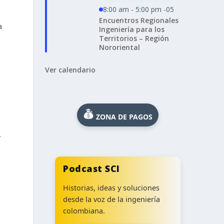
8:00 am - 5:00 pm -05
Encuentros Regionales
a
Ingeniería para los
Territorios – Región
Nororiental
Ver calendario
ZONA DE PAGOS
y
Podcast SCI
o
Historias, ideas y soluciones
desde la voz de la ingeniería
e
colombiana.