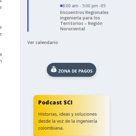
s
8:00 am - 5:00 pm -05
e
Encuentros Regionales
Ingeniería para los
Territorios – Región
e
Nororiental
e
Ver calendario
a
n
ZONA DE PAGOS
Podcast SCI
Historias, ideas y soluciones
desde la voz de la ingeniería
colombiana.