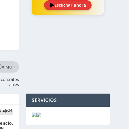
Escuchar ahora
‹
›
ÓXIMO
n contratos
viales
SERVICIOS
encio,
no