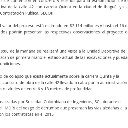
s de contención en concreto y rellenos para la estabilización de lo
tiva de la calle 42 con carrera Quinta en la ciudad de Ibagué, ya s
 Contratación Pública, SECOP.
 valor del proceso está estimado en $2.114 millones y hasta el 16 d
sados podrán presentar las respectivas observaciones al proyecto d
:00 de la mañana se realizará una visita a la Unidad Deportiva de l
ozcan de primera mano el estado actual de las excavaciones y pueda
condiciones.
o de colapso que existe actualmente sobre la carrera Quinta y la
l contrato de obra de la calle 42 llevado a cabo por la administración
 o taludes de entre 6 y 13 metros de profundidad.
ealizadas por Sociedad Colombiana de Ingenieros, SCI, durante el
r al IMDRI del riesgo de derrumbe que presentan las vías aledañas a la
n los contratistas en el 2015.