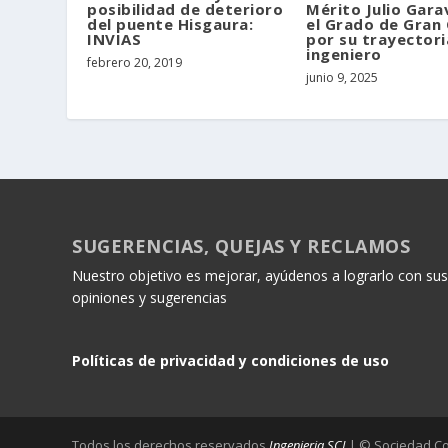
posibilidad de deterioro
Mérito Julio Gara
del puente Hisgaura:
el Grado de Gran
INVIAS
por su trayector
ingeniero
febrero 20, 2019
junio 9, 2025
SUGERENCIAS, QUEJAS Y RECLAMOS
Nuestro objetivo es mejorar, ayúdenos a lograrlo con sus
opiniones y sugerencias
Políticas de privacidad y condiciones de uso
Todos los derechos reservados
Ingenieria SCI
| © Sociedad Co