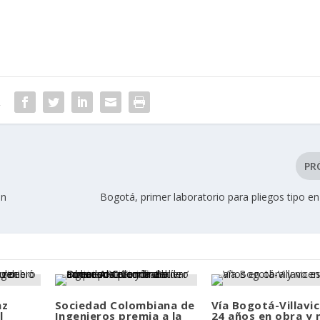
R
PR
ón
Bogotá, primer laboratorio para pliegos tipo e
az
Sociedad Colombiana de
Vía Bogotá-Villavic
l
Ingenieros premia a la
24 años en obra y 