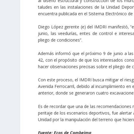
al diseño estructural y construcción de los muro
taludes en las instalaciones de la Unidad Depor
encuentra publicada en el Sistema Electrónico de
Diego López gerente (e) del IMDRI manifestó, “el
junio, las veedurías, entes de control e intere
pliego de condiciones”.
Además informó que el próximo 9 de junio a las 9
42, con el propósito de que los interesados con
hacer observaciones precisas sobre el pliego de 
Con este proceso, el IMDRI busca mitigar el riesg
Avenida Ferrocarril, debido al incumplimiento en e
anterior, donde se generaron cuatro excavaciones
Es de recordar que una de las recomendaciones r
peritaje de los escenarios deportivos, fue alerta
Unidad por la manipulación del terreno que hiciero
Fuente: Ecos de Combeima