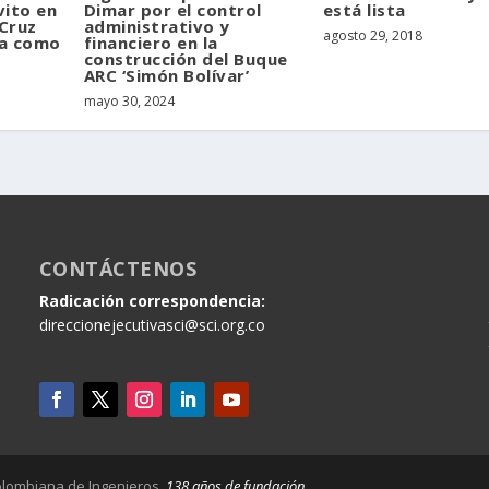
vito en
Dimar por el control
está lista
 Cruz
administrativo y
agosto 29, 2018
ia como
financiero en la
construcción del Buque
ARC ‘Simón Bolívar’
mayo 30, 2024
CONTÁCTENOS
Radicación correspondencia:
direccionejecutivasci@sci.org.co
lombiana de Ingenieros.
138 años de fundación