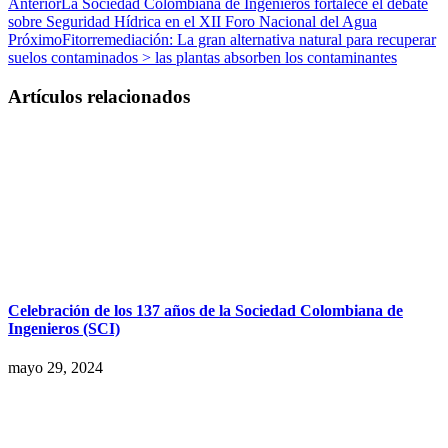
Anterior
La Sociedad Colombiana de Ingenieros fortalece el debate
sobre Seguridad Hídrica en el XII Foro Nacional del Agua
Próximo
Fitorremediación: La gran alternativa natural para recuperar
suelos contaminados > las plantas absorben los contaminantes
Artículos relacionados
Celebración de los 137 años de la Sociedad Colombiana de
Ingenieros (SCI)
mayo 29, 2024