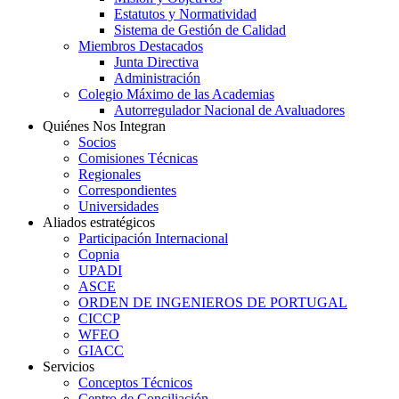
Estatutos y Normatividad
Sistema de Gestión de Calidad
Miembros Destacados
Junta Directiva
Administración
Colegio Máximo de las Academias
Autorregulador Nacional de Avaluadores
Quiénes Nos Integran
Socios
Comisiones Técnicas
Regionales
Correspondientes
Universidades
Aliados estratégicos
Participación Internacional
Copnia
UPADI
ASCE
ORDEN DE INGENIEROS DE PORTUGAL
CICCP
WFEO
GIACC
Servicios
Conceptos Técnicos
Centro de Conciliación