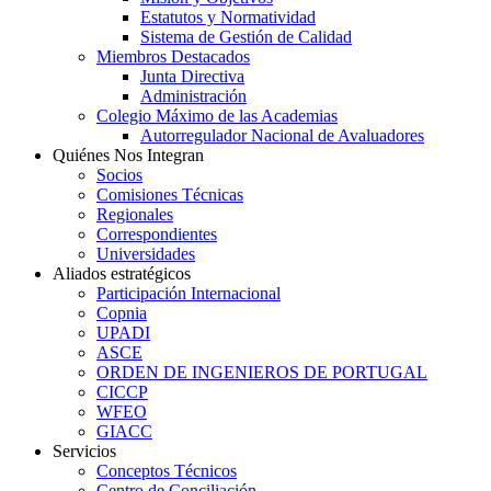
Estatutos y Normatividad
Sistema de Gestión de Calidad
Miembros Destacados
Junta Directiva
Administración
Colegio Máximo de las Academias
Autorregulador Nacional de Avaluadores
Quiénes Nos Integran
Socios
Comisiones Técnicas
Regionales
Correspondientes
Universidades
Aliados estratégicos
Participación Internacional
Copnia
UPADI
ASCE
ORDEN DE INGENIEROS DE PORTUGAL
CICCP
WFEO
GIACC
Servicios
Conceptos Técnicos
Centro de Conciliación