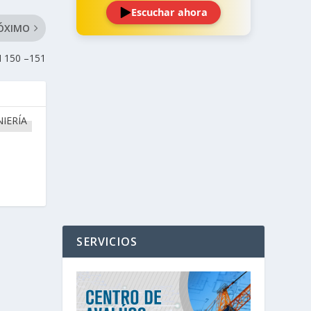
Escuchar ahora
ÓXIMO
 150 –151
‹
›
SERVICIOS