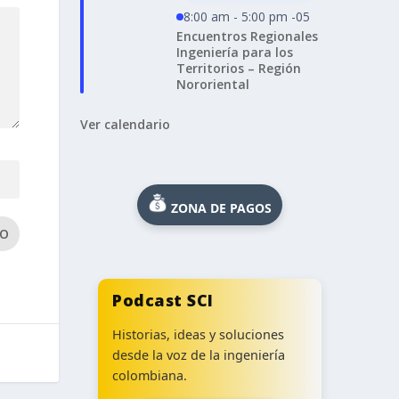
8:00 am - 5:00 pm -05
Encuentros Regionales
Ingeniería para los
Territorios – Región
Nororiental
Ver calendario
ZONA DE PAGOS
IO
Podcast SCI
Historias, ideas y soluciones
desde la voz de la ingeniería
colombiana.