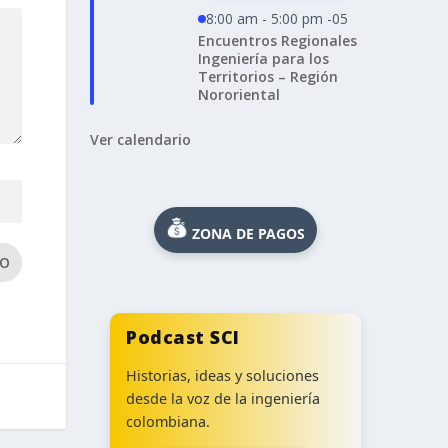
8:00 am - 5:00 pm -05
Encuentros Regionales
Ingeniería para los
Territorios – Región
Nororiental
Ver calendario
ZONA DE PAGOS
IO
Podcast SCI
Historias, ideas y soluciones
desde la voz de la ingeniería
colombiana.