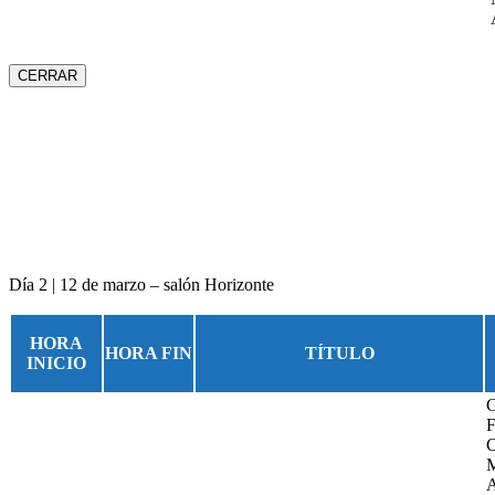
CERRAR
Día 2 | 12 de marzo – salón Horizonte
HORA
HORA FIN
TÍTULO
INICIO
G
F
C
M
A