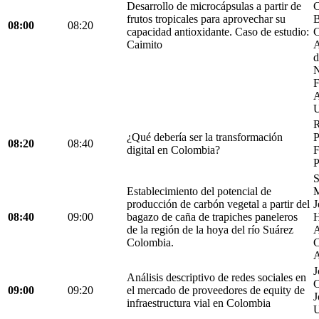
Desarrollo de microcápsulas a partir de
C
frutos tropicales para aprovechar su
B
08:00
08:20
capacidad antioxidante. Caso de estudio:
C
Caimito
A
d
N
F
A
U
R
¿Qué debería ser la transformación
P
08:20
08:40
digital en Colombia?
F
P
S
Establecimiento del potencial de
M
producción de carbón vegetal a partir del
J
08:40
09:00
bagazo de caña de trapiches paneleros
H
de la región de la hoya del río Suárez
A
Colombia.
C
A
J
Análisis descriptivo de redes sociales en
C
09:00
09:20
el mercado de proveedores de equity de
J
infraestructura vial en Colombia
U