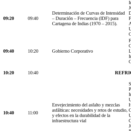
I
Determinación de Curvas de Intensidad
D
09:20
09:40
– Duración – Frecuencia (IDF) para
Cartagena de Indias (1970 – 2015).
C
F
C
09:40
10:20
Gobierno Corporativo
L
I
C
10:20
10:40
REFRI
S
P
I
U
Envejecimiento del asfalto y mezclas
H
asfálticas: necesidades y retos de estudio,
C
10:40
11:00
y efectos en la durabilidad de la
U
infraestructura vial
C
J