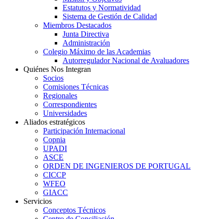
Estatutos y Normatividad
Sistema de Gestión de Calidad
Miembros Destacados
Junta Directiva
Administración
Colegio Máximo de las Academias
Autorregulador Nacional de Avaluadores
Quiénes Nos Integran
Socios
Comisiones Técnicas
Regionales
Correspondientes
Universidades
Aliados estratégicos
Participación Internacional
Copnia
UPADI
ASCE
ORDEN DE INGENIEROS DE PORTUGAL
CICCP
WFEO
GIACC
Servicios
Conceptos Técnicos
Centro de Conciliación