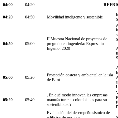
04:00
04:20
REFRI
I
04:20
04:50
Movilidad inteligente y sostenible
S
A
I
s
II Muestra Nacional de proyectos de
S
04:50
05:00
pregrado en ingeniería: Expresa tu
Ingenio: 2020
A
I
S
A
I
Protección costera y ambiental en la isla
05:00
05:20
A
de Barú
e
U
V
¿En qué modo innovan las empresas
05:20
05:40
manufactureras colombianas para su
P
sostenibilidad?
D
Evaluación del desempeño sísmico de
edificios de pórticos
S