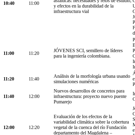
asfálticas: necesidades y retos de estudio,
C
10:40
11:00
y efectos en la durabilidad de la
U
infraestructura vial
C
J
P
F
d
P
E
JÓVENES SCI, semillero de líderes
P
11:00
11:20
para la ingeniería colombiana.
C
I
I
Á
Análisis de la morfología urbana usando
11:20
11:40
e
simulaciones numéricas
P
Nuevos desarrollos de concretos para
I
11:40
12:00
infraestructura: proyecto nuevo puente
C
Pumarejo
J
O
Evaluación de los efectos de la
S
variabilidad climática sobre la cobertura
M
12:00
12:20
vegetal de la cuenca del río Fundación
e
departamento del Magdalena –