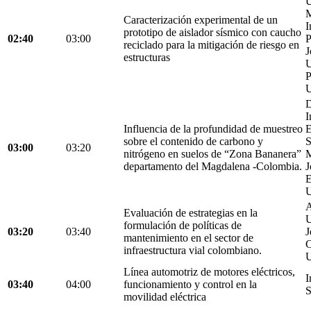
U
M
Caracterización experimental de un
I
prototipo de aislador sísmico con caucho
02:40
03:00
P
reciclado para la mitigación de riesgo en
J
estructuras
U
P
U
D
I
Influencia de la profundidad de muestreo
E
sobre el contenido de carbono y
S
03:00
03:20
nitrógeno en suelos de “Zona Bananera”
M
departamento del Magdalena -Colombia.
J
E
U
A
Evaluación de estrategias en la
U
formulación de políticas de
03:20
03:40
J
mantenimiento en el sector de
C
infraestructura vial colombiano.
U
Línea automotriz de motores eléctricos,
I
03:40
04:00
funcionamiento y control en la
S
movilidad eléctrica