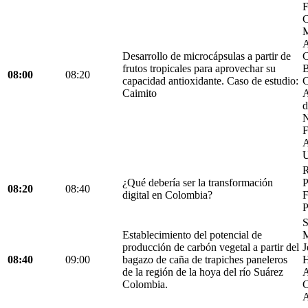
F
C
M
A
Desarrollo de microcápsulas a partir de
C
frutos tropicales para aprovechar su
B
08:00
08:20
capacidad antioxidante. Caso de estudio:
C
Caimito
A
d
N
F
A
U
R
¿Qué debería ser la transformación
P
08:20
08:40
digital en Colombia?
F
P
S
Establecimiento del potencial de
M
producción de carbón vegetal a partir del
J
08:40
09:00
bagazo de caña de trapiches paneleros
H
de la región de la hoya del río Suárez
A
Colombia.
C
A