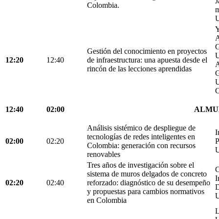
J
Colombia.
m
U
Y
A
G
Gestión del conocimiento en proyectos
U
12:20
12:40
de infraestructura: una apuesta desde el
A
rincón de las lecciones aprendidas
G
U
C
12:40
02:00
ALMU
Análisis sistémico de despliegue de
I
tecnologías de redes inteligentes en
02:00
02:20
P
Colombia: generación con recursos
U
renovables
Tres años de investigación sobre el
C
sistema de muros delgados de concreto
I
02:20
02:40
reforzado: diagnóstico de su desempeño
D
y propuestas para cambios normativos
U
en Colombia
L