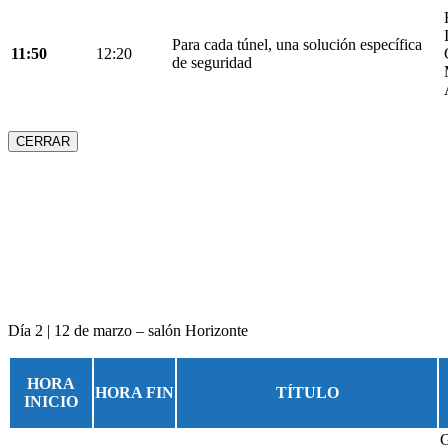
Para cada túnel, una solución específica
11:50
12:20
de seguridad
CERRAR
Día 2 | 12 de marzo – salón Horizonte
HORA
HORA FIN
TÍTULO
INICIO
G