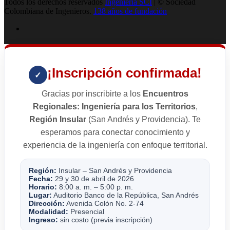
Todos los derechos reservados
Ingenieria SCI
| © Sociedad
Colombiana de Ingenieros.
138 años de fundación
¡Inscripción confirmada!
✓
Gracias por inscribirte a los
Encuentros
Regionales: Ingeniería para los Territorios
,
Región Insular
(San Andrés y Providencia). Te
esperamos para conectar conocimiento y
experiencia de la ingeniería con enfoque territorial.
Región:
Insular – San Andrés y Providencia
Fecha:
29 y 30 de abril de 2026
Horario:
8:00 a. m. – 5:00 p. m.
Lugar:
Auditorio Banco de la República, San Andrés
Dirección:
Avenida Colón No. 2-74
Modalidad:
Presencial
Ingreso:
sin costo (previa inscripción)