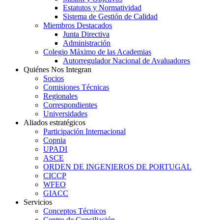
Estatutos y Normatividad
Sistema de Gestión de Calidad
Miembros Destacados
Junta Directiva
Administración
Colegio Máximo de las Academias
Autorregulador Nacional de Avaluadores
Quiénes Nos Integran
Socios
Comisiones Técnicas
Regionales
Correspondientes
Universidades
Aliados estratégicos
Participación Internacional
Copnia
UPADI
ASCE
ORDEN DE INGENIEROS DE PORTUGAL
CICCP
WFEO
GIACC
Servicios
Conceptos Técnicos
Centro de Conciliación