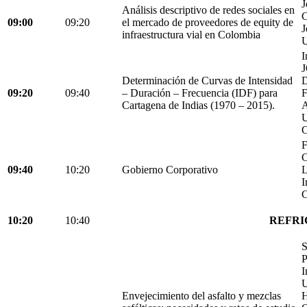
J
Análisis descriptivo de redes sociales en
C
09:00
09:20
el mercado de proveedores de equity de
J
infraestructura vial en Colombia
U
I
Determinación de Curvas de Intensidad
D
09:20
09:40
– Duración – Frecuencia (IDF) para
Cartagena de Indias (1970 – 2015).
C
F
C
09:40
10:20
Gobierno Corporativo
L
I
C
10:20
10:40
REFRI
S
P
I
U
Envejecimiento del asfalto y mezclas
H