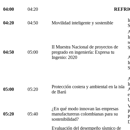
04:00
04:20
REFRI
I
04:20
04:50
Movilidad inteligente y sostenible
S
A
I
s
II Muestra Nacional de proyectos de
S
04:50
05:00
pregrado en ingeniería: Expresa tu
Ingenio: 2020
A
I
S
A
I
Protección costera y ambiental en la isla
05:00
05:20
A
de Barú
e
U
V
¿En qué modo innovan las empresas
05:20
05:40
manufactureras colombianas para su
P
sostenibilidad?
D
Evaluación del desempeño sísmico de