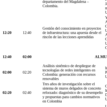
departamento del Magdalena –
J
Colombia.
m
U
Y
A
G
Gestión del conocimiento en proyectos
U
12:20
12:40
de infraestructura: una apuesta desde el
A
rincón de las lecciones aprendidas
G
U
C
12:40
02:00
ALMU
Análisis sistémico de despliegue de
I
tecnologías de redes inteligentes en
02:00
02:20
P
Colombia: generación con recursos
U
renovables
Tres años de investigación sobre el
C
sistema de muros delgados de concreto
I
02:20
02:40
reforzado: diagnóstico de su desempeño
D
y propuestas para cambios normativos
U
en Colombia
L