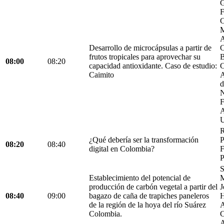
G
F
C
M
A
Desarrollo de microcápsulas a partir de
C
frutos tropicales para aprovechar su
B
08:00
08:20
capacidad antioxidante. Caso de estudio:
C
Caimito
A
d
N
F
A
U
R
¿Qué debería ser la transformación
P
08:20
08:40
digital en Colombia?
F
P
S
Establecimiento del potencial de
M
producción de carbón vegetal a partir del
J
08:40
09:00
bagazo de caña de trapiches paneleros
H
de la región de la hoya del río Suárez
A
Colombia.
C
A