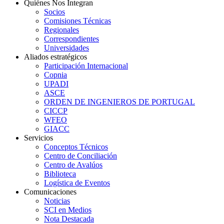
Quiénes Nos Integran
Socios
Comisiones Técnicas
Regionales
Correspondientes
Universidades
Aliados estratégicos
Participación Internacional
Copnia
UPADI
ASCE
ORDEN DE INGENIEROS DE PORTUGAL
CICCP
WFEO
GIACC
Servicios
Conceptos Técnicos
Centro de Conciliación
Centro de Avalúos
Biblioteca
Logística de Eventos
Comunicaciones
Noticias
SCI en Medios
Nota Destacada