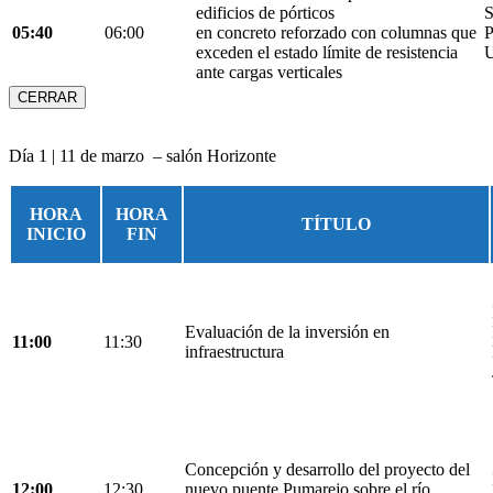
edificios de pórticos
S
05:40
06:00
en concreto reforzado con columnas que
P
exceden el estado límite de resistencia
U
ante cargas verticales
CERRAR
Día 1 | 11 de marzo – salón Horizonte
HORA
HORA
TÍTULO
INICIO
FIN
Evaluación de la inversión en
11:00
11:30
infraestructura
Concepción y desarrollo del proyecto del
12:00
12:30
nuevo puente Pumarejo sobre el río