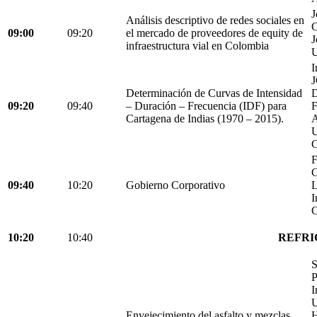
J
Análisis descriptivo de redes sociales en
C
09:00
09:20
el mercado de proveedores de equity de
J
infraestructura vial en Colombia
U
I
Determinación de Curvas de Intensidad
D
09:20
09:40
– Duración – Frecuencia (IDF) para
Cartagena de Indias (1970 – 2015).
C
F
C
09:40
10:20
Gobierno Corporativo
L
I
C
10:20
10:40
REFRI
S
P
I
U
Envejecimiento del asfalto y mezclas
H