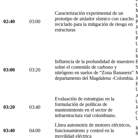
U
M
Caracterización experimental de un
I
prototipo de aislador sísmico con caucho
02:40
03:00
P
reciclado para la mitigación de riesgo en
J
estructuras
U
P
U
D
I
Influencia de la profundidad de muestreo
E
sobre el contenido de carbono y
S
03:00
03:20
nitrógeno en suelos de “Zona Bananera”
M
departamento del Magdalena -Colombia.
J
E
U
A
Evaluación de estrategias en la
U
formulación de políticas de
03:20
03:40
J
mantenimiento en el sector de
C
infraestructura vial colombiano.
U
Línea automotriz de motores eléctricos,
I
03:40
04:00
funcionamiento y control en la
S
movilidad eléctrica