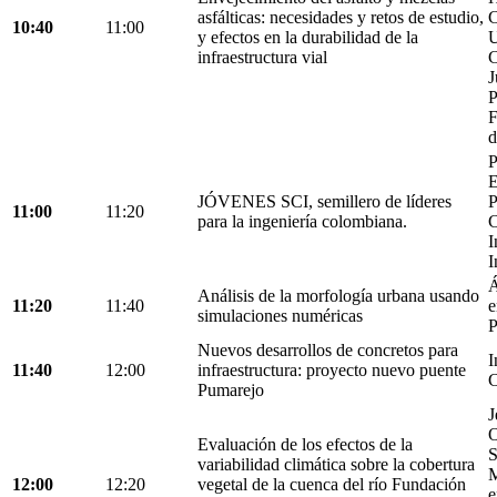
asfálticas: necesidades y retos de estudio,
C
10:40
11:00
y efectos en la durabilidad de la
U
infraestructura vial
C
J
P
F
d
P
E
JÓVENES SCI, semillero de líderes
P
11:00
11:20
para la ingeniería colombiana.
C
I
I
Á
Análisis de la morfología urbana usando
11:20
11:40
e
simulaciones numéricas
P
Nuevos desarrollos de concretos para
I
11:40
12:00
infraestructura: proyecto nuevo puente
C
Pumarejo
J
O
Evaluación de los efectos de la
S
variabilidad climática sobre la cobertura
M
12:00
12:20
vegetal de la cuenca del río Fundación
e