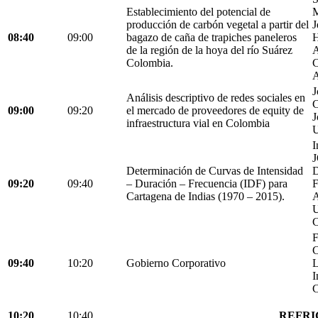
Establecimiento del potencial de
M
producción de carbón vegetal a partir del
J
08:40
09:00
bagazo de caña de trapiches paneleros
H
de la región de la hoya del río Suárez
A
Colombia.
C
A
J
Análisis descriptivo de redes sociales en
C
09:00
09:20
el mercado de proveedores de equity de
J
infraestructura vial en Colombia
U
I
Determinación de Curvas de Intensidad
D
09:20
09:40
– Duración – Frecuencia (IDF) para
Cartagena de Indias (1970 – 2015).
C
F
C
09:40
10:20
Gobierno Corporativo
L
I
C
10:20
10:40
REFRI