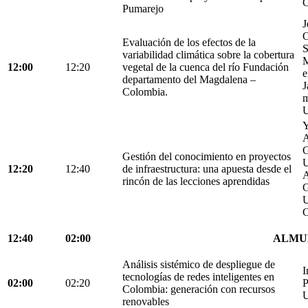
C
Pumarejo
J
O
Evaluación de los efectos de la
S
variabilidad climática sobre la cobertura
M
12:00
12:20
vegetal de la cuenca del río Fundación
e
departamento del Magdalena –
J
Colombia.
m
U
Y
A
G
Gestión del conocimiento en proyectos
U
12:20
12:40
de infraestructura: una apuesta desde el
A
rincón de las lecciones aprendidas
G
U
C
12:40
02:00
ALMU
Análisis sistémico de despliegue de
I
tecnologías de redes inteligentes en
02:00
02:20
P
Colombia: generación con recursos
U
renovables