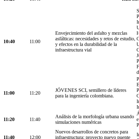
S
P
I
U
Envejecimiento del asfalto y mezclas
H
asfálticas: necesidades y retos de estudio,
C
10:40
11:00
y efectos en la durabilidad de la
U
infraestructura vial
C
J
P
F
d
P
E
JÓVENES SCI, semillero de líderes
P
11:00
11:20
para la ingeniería colombiana.
C
I
I
Á
Análisis de la morfología urbana usando
11:20
11:40
e
simulaciones numéricas
P
Nuevos desarrollos de concretos para
I
11:40
12:00
infraestructura: proyecto nuevo puente