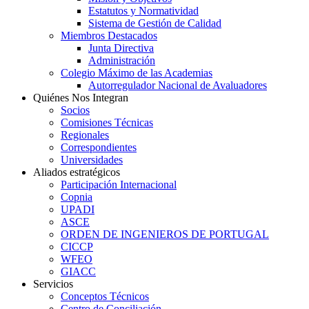
Estatutos y Normatividad
Sistema de Gestión de Calidad
Miembros Destacados
Junta Directiva
Administración
Colegio Máximo de las Academias
Autorregulador Nacional de Avaluadores
Quiénes Nos Integran
Socios
Comisiones Técnicas
Regionales
Correspondientes
Universidades
Aliados estratégicos
Participación Internacional
Copnia
UPADI
ASCE
ORDEN DE INGENIEROS DE PORTUGAL
CICCP
WFEO
GIACC
Servicios
Conceptos Técnicos
Centro de Conciliación