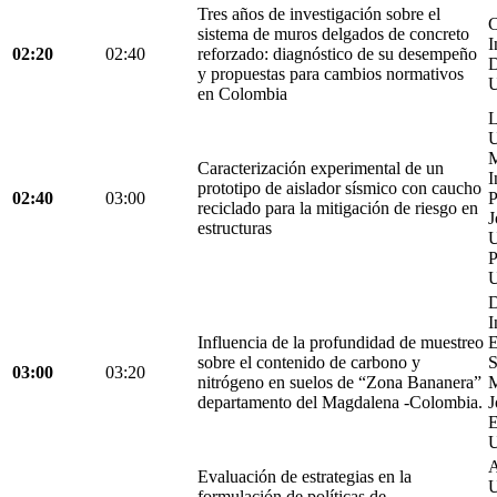
Tres años de investigación sobre el
C
sistema de muros delgados de concreto
I
02:20
02:40
reforzado: diagnóstico de su desempeño
D
y propuestas para cambios normativos
U
en Colombia
L
U
M
Caracterización experimental de un
I
prototipo de aislador sísmico con caucho
02:40
03:00
P
reciclado para la mitigación de riesgo en
J
estructuras
U
P
U
D
I
Influencia de la profundidad de muestreo
E
sobre el contenido de carbono y
S
03:00
03:20
nitrógeno en suelos de “Zona Bananera”
M
departamento del Magdalena -Colombia.
J
E
U
A
Evaluación de estrategias en la
U
formulación de políticas de