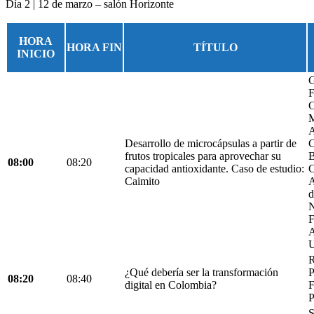
Día 2 | 12 de marzo – salón Horizonte
HORA
HORA FIN
TÍTULO
INICIO
G
F
C
M
A
Desarrollo de microcápsulas a partir de
C
frutos tropicales para aprovechar su
B
08:00
08:20
capacidad antioxidante. Caso de estudio:
C
Caimito
A
d
N
F
A
U
R
¿Qué debería ser la transformación
P
08:20
08:40
digital en Colombia?
F
P
S