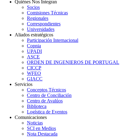
Quiénes Nos Integran
Socios
Comisiones Técnicas
Regionales
Correspondientes
Universidades
Aliados estratégicos
Participación Internacional
Copnia
UPADI
ASCE
ORDEN DE INGENIEROS DE PORTUGAL
CICCP
WFEO
GIACC
Servicios
Conceptos Técnicos
Centro de Conciliación
Centro de Avalúos
Biblioteca
Logística de Eventos
Comunicaciones
Noticias
SCI en Medios
Nota Destacada