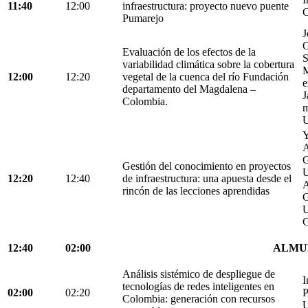
11:40
12:00
infraestructura: proyecto nuevo puente
C
Pumarejo
J
O
Evaluación de los efectos de la
S
variabilidad climática sobre la cobertura
M
12:00
12:20
vegetal de la cuenca del río Fundación
e
departamento del Magdalena –
J
Colombia.
m
U
Y
A
G
Gestión del conocimiento en proyectos
U
12:20
12:40
de infraestructura: una apuesta desde el
A
rincón de las lecciones aprendidas
G
U
C
12:40
02:00
ALMU
Análisis sistémico de despliegue de
I
tecnologías de redes inteligentes en
02:00
02:20
P
Colombia: generación con recursos
U