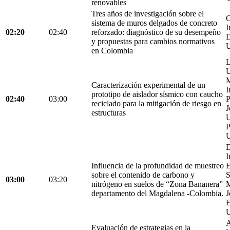
renovables
Tres años de investigación sobre el
C
sistema de muros delgados de concreto
I
02:20
02:40
reforzado: diagnóstico de su desempeño
D
y propuestas para cambios normativos
U
en Colombia
L
U
M
Caracterización experimental de un
I
prototipo de aislador sísmico con caucho
02:40
03:00
P
reciclado para la mitigación de riesgo en
J
estructuras
U
P
U
D
I
Influencia de la profundidad de muestreo
E
sobre el contenido de carbono y
S
03:00
03:20
nitrógeno en suelos de “Zona Bananera”
M
departamento del Magdalena -Colombia.
J
E
U
A
Evaluación de estrategias en la