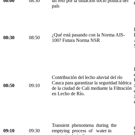
08:00
08:30
un reto por la situación socio política del
país
¿Qué está pasando con la Norma AIS-
08:30
08:50
100? Futura Norma NSR
Contribución del lecho aluvial del río
Cauca para garantizar la seguridad hídrica
08:50
09:10
de la ciudad de Cali mediante la Filtración
en Lecho de Río.
Transient phenomena during the
09:10
09:30
emptying process of water in