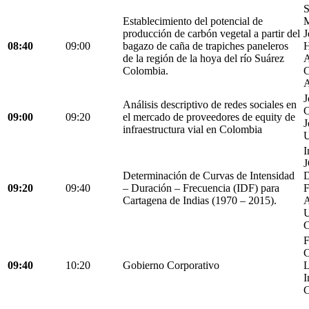
S
Establecimiento del potencial de
M
producción de carbón vegetal a partir del
J
08:40
09:00
bagazo de caña de trapiches paneleros
H
de la región de la hoya del río Suárez
A
Colombia.
C
A
J
Análisis descriptivo de redes sociales en
C
09:00
09:20
el mercado de proveedores de equity de
J
infraestructura vial en Colombia
U
I
Determinación de Curvas de Intensidad
D
09:20
09:40
– Duración – Frecuencia (IDF) para
Cartagena de Indias (1970 – 2015).
C
F
C
09:40
10:20
Gobierno Corporativo
L
I
C