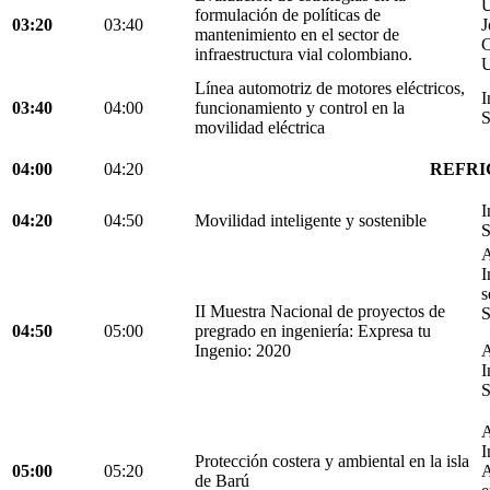
U
formulación de políticas de
03:20
03:40
J
mantenimiento en el sector de
C
infraestructura vial colombiano.
U
Línea automotriz de motores eléctricos,
I
03:40
04:00
funcionamiento y control en la
S
movilidad eléctrica
04:00
04:20
REFRI
I
04:20
04:50
Movilidad inteligente y sostenible
S
A
I
s
II Muestra Nacional de proyectos de
S
04:50
05:00
pregrado en ingeniería: Expresa tu
Ingenio: 2020
A
I
S
A
I
Protección costera y ambiental en la isla
05:00
05:20
A
de Barú