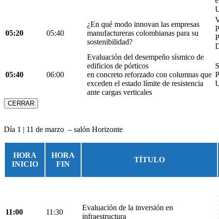
e
U
V
¿En qué modo innovan las empresas
05:20
05:40
manufactureras colombianas para su
P
sostenibilidad?
D
Evaluación del desempeño sísmico de
edificios de pórticos
S
05:40
06:00
en concreto reforzado con columnas que
P
exceden el estado límite de resistencia
U
ante cargas verticales
CERRAR
Día 1 | 11 de marzo – salón Horizonte
HORA
HORA
TÍTULO
INICIO
FIN
Evaluación de la inversión en
11:00
11:30
infraestructura