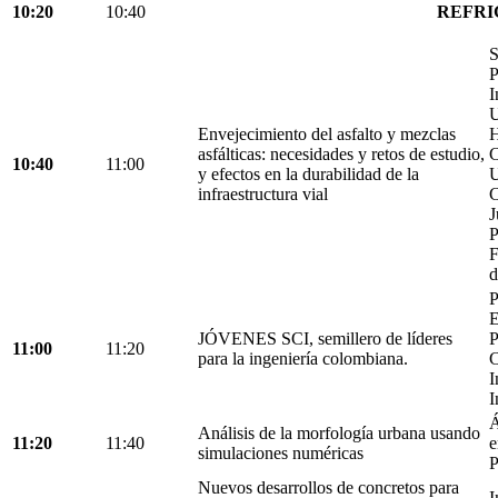
10:20
10:40
REFRI
S
P
I
U
Envejecimiento del asfalto y mezclas
H
asfálticas: necesidades y retos de estudio,
C
10:40
11:00
y efectos en la durabilidad de la
U
infraestructura vial
C
J
P
F
d
P
E
JÓVENES SCI, semillero de líderes
P
11:00
11:20
para la ingeniería colombiana.
C
I
I
Á
Análisis de la morfología urbana usando
11:20
11:40
e
simulaciones numéricas
P
Nuevos desarrollos de concretos para
I