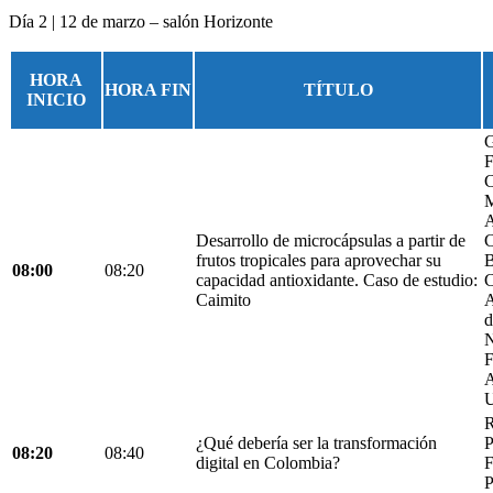
Día 2 | 12 de marzo – salón Horizonte
HORA
HORA FIN
TÍTULO
INICIO
G
F
C
M
A
Desarrollo de microcápsulas a partir de
C
frutos tropicales para aprovechar su
B
08:00
08:20
capacidad antioxidante. Caso de estudio:
C
Caimito
A
d
N
F
A
U
R
¿Qué debería ser la transformación
P
08:20
08:40
digital en Colombia?
F
P