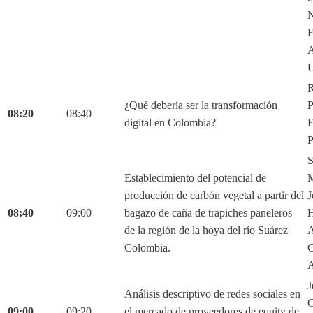
N
F
A
U
R
¿Qué debería ser la transformación
P
08:20
08:40
digital en Colombia?
F
P
S
Establecimiento del potencial de
M
producción de carbón vegetal a partir del
J
08:40
09:00
bagazo de caña de trapiches paneleros
H
de la región de la hoya del río Suárez
A
Colombia.
C
A
J
Análisis descriptivo de redes sociales en
C
09:00
09:20
el mercado de proveedores de equity de