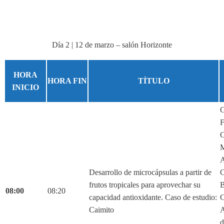
Día 2 | 12 de marzo – salón Horizonte
HORA
HORA FIN
TÍTULO
INICIO
G
F
C
M
A
Desarrollo de microcápsulas a partir de
C
frutos tropicales para aprovechar su
B
08:00
08:20
capacidad antioxidante. Caso de estudio:
C
Caimito
A
d