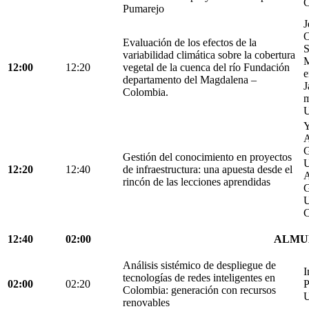
C
Pumarejo
J
O
Evaluación de los efectos de la
S
variabilidad climática sobre la cobertura
M
12:00
12:20
vegetal de la cuenca del río Fundación
e
departamento del Magdalena –
J
Colombia.
m
U
Y
A
G
Gestión del conocimiento en proyectos
U
12:20
12:40
de infraestructura: una apuesta desde el
A
rincón de las lecciones aprendidas
G
U
C
12:40
02:00
ALMU
Análisis sistémico de despliegue de
I
tecnologías de redes inteligentes en
02:00
02:20
P
Colombia: generación con recursos
U
renovables