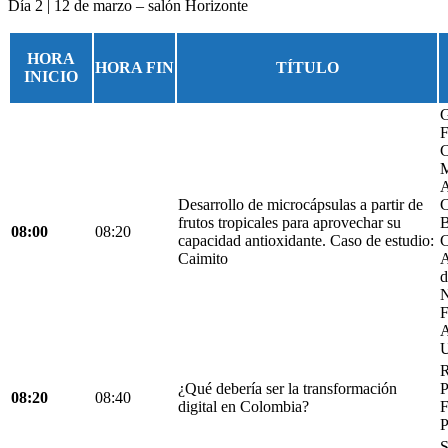
Día 2 | 12 de marzo – salón Horizonte
HORA
HORA FIN
TÍTULO
INICIO
G
F
C
M
A
Desarrollo de microcápsulas a partir de
C
frutos tropicales para aprovechar su
B
08:00
08:20
capacidad antioxidante. Caso de estudio:
C
Caimito
A
d
N
F
A
U
R
¿Qué debería ser la transformación
P
08:20
08:40
digital en Colombia?
F
P
S