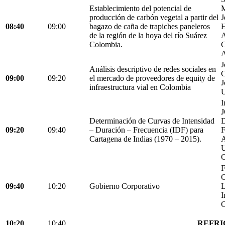
Establecimiento del potencial de
M
producción de carbón vegetal a partir del
J
08:40
09:00
bagazo de caña de trapiches paneleros
H
de la región de la hoya del río Suárez
A
Colombia.
C
A
J
Análisis descriptivo de redes sociales en
C
09:00
09:20
el mercado de proveedores de equity de
J
infraestructura vial en Colombia
U
I
Determinación de Curvas de Intensidad
D
09:20
09:40
– Duración – Frecuencia (IDF) para
Cartagena de Indias (1970 – 2015).
C
F
C
09:40
10:20
Gobierno Corporativo
L
I
C
10:20
10:40
REFRI