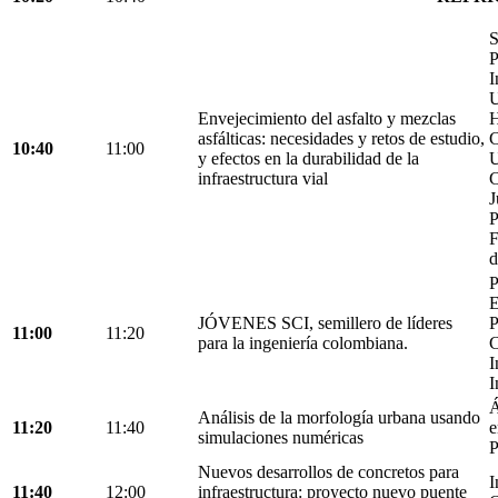
S
P
I
U
Envejecimiento del asfalto y mezclas
H
asfálticas: necesidades y retos de estudio,
C
10:40
11:00
y efectos en la durabilidad de la
U
infraestructura vial
C
J
P
F
d
P
E
JÓVENES SCI, semillero de líderes
P
11:00
11:20
para la ingeniería colombiana.
C
I
I
Á
Análisis de la morfología urbana usando
11:20
11:40
e
simulaciones numéricas
P
Nuevos desarrollos de concretos para
I
11:40
12:00
infraestructura: proyecto nuevo puente