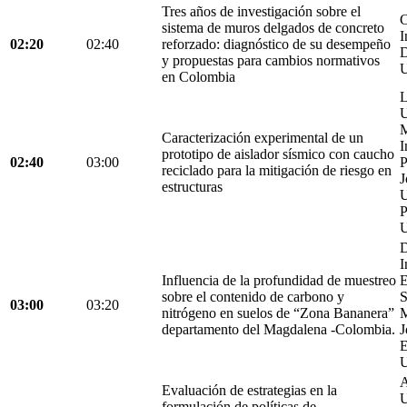
Tres años de investigación sobre el
C
sistema de muros delgados de concreto
I
02:20
02:40
reforzado: diagnóstico de su desempeño
D
y propuestas para cambios normativos
U
en Colombia
L
U
M
Caracterización experimental de un
I
prototipo de aislador sísmico con caucho
02:40
03:00
P
reciclado para la mitigación de riesgo en
J
estructuras
U
P
U
D
I
Influencia de la profundidad de muestreo
E
sobre el contenido de carbono y
S
03:00
03:20
nitrógeno en suelos de “Zona Bananera”
M
departamento del Magdalena -Colombia.
J
E
U
A
Evaluación de estrategias en la
U
formulación de políticas de