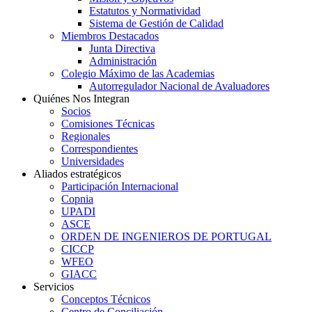
Estatutos y Normatividad
Sistema de Gestión de Calidad
Miembros Destacados
Junta Directiva
Administración
Colegio Máximo de las Academias
Autorregulador Nacional de Avaluadores
Quiénes Nos Integran
Socios
Comisiones Técnicas
Regionales
Correspondientes
Universidades
Aliados estratégicos
Participación Internacional
Copnia
UPADI
ASCE
ORDEN DE INGENIEROS DE PORTUGAL
CICCP
WFEO
GIACC
Servicios
Conceptos Técnicos
Centro de Conciliación