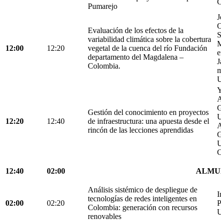
C
Pumarejo
J
O
Evaluación de los efectos de la
S
variabilidad climática sobre la cobertura
M
12:00
12:20
vegetal de la cuenca del río Fundación
e
departamento del Magdalena –
J
Colombia.
m
U
Y
A
G
Gestión del conocimiento en proyectos
U
12:20
12:40
de infraestructura: una apuesta desde el
A
rincón de las lecciones aprendidas
G
U
C
12:40
02:00
ALMU
Análisis sistémico de despliegue de
I
tecnologías de redes inteligentes en
02:00
02:20
P
Colombia: generación con recursos
U
renovables