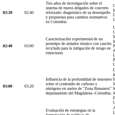
Tres años de investigación sobre el
C
sistema de muros delgados de concreto
I
02:20
02:40
reforzado: diagnóstico de su desempeño
D
y propuestas para cambios normativos
U
en Colombia
L
U
M
Caracterización experimental de un
I
prototipo de aislador sísmico con caucho
02:40
03:00
P
reciclado para la mitigación de riesgo en
J
estructuras
U
P
U
D
I
Influencia de la profundidad de muestreo
E
sobre el contenido de carbono y
S
03:00
03:20
nitrógeno en suelos de “Zona Bananera”
M
departamento del Magdalena -Colombia.
J
E
U
A
Evaluación de estrategias en la
U
formulación de políticas de