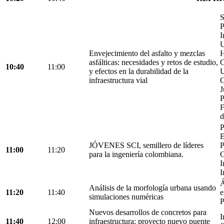
S
P
I
U
Envejecimiento del asfalto y mezclas
H
asfálticas: necesidades y retos de estudio,
C
10:40
11:00
y efectos en la durabilidad de la
U
infraestructura vial
C
J
P
F
d
P
E
JÓVENES SCI, semillero de líderes
P
11:00
11:20
para la ingeniería colombiana.
C
I
I
Á
Análisis de la morfología urbana usando
11:20
11:40
e
simulaciones numéricas
P
Nuevos desarrollos de concretos para
I
11:40
12:00
infraestructura: proyecto nuevo puente