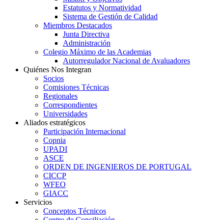
Estatutos y Normatividad
Sistema de Gestión de Calidad
Miembros Destacados
Junta Directiva
Administración
Colegio Máximo de las Academias
Autorregulador Nacional de Avaluadores
Quiénes Nos Integran
Socios
Comisiones Técnicas
Regionales
Correspondientes
Universidades
Aliados estratégicos
Participación Internacional
Copnia
UPADI
ASCE
ORDEN DE INGENIEROS DE PORTUGAL
CICCP
WFEO
GIACC
Servicios
Conceptos Técnicos
Centro de Conciliación