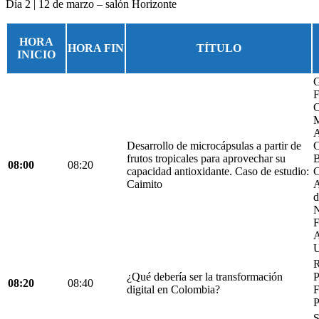
Día 2 | 12 de marzo – salón Horizonte
HORA
HORA FIN
TÍTULO
INICIO
G
F
C
M
A
Desarrollo de microcápsulas a partir de
C
frutos tropicales para aprovechar su
B
08:00
08:20
capacidad antioxidante. Caso de estudio:
C
Caimito
A
d
N
F
A
U
R
¿Qué debería ser la transformación
P
08:20
08:40
digital en Colombia?
F
P
S