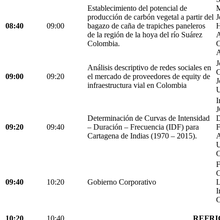
Establecimiento del potencial de
M
producción de carbón vegetal a partir del
J
08:40
09:00
bagazo de caña de trapiches paneleros
H
de la región de la hoya del río Suárez
A
Colombia.
C
A
J
Análisis descriptivo de redes sociales en
C
09:00
09:20
el mercado de proveedores de equity de
J
infraestructura vial en Colombia
U
I
Determinación de Curvas de Intensidad
D
09:20
09:40
– Duración – Frecuencia (IDF) para
Cartagena de Indias (1970 – 2015).
C
F
C
09:40
10:20
Gobierno Corporativo
L
I
C
10:20
10:40
REFRI