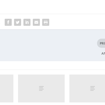
R
PR
A