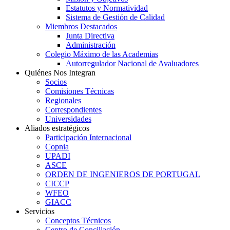
Estatutos y Normatividad
Sistema de Gestión de Calidad
Miembros Destacados
Junta Directiva
Administración
Colegio Máximo de las Academias
Autorregulador Nacional de Avaluadores
Quiénes Nos Integran
Socios
Comisiones Técnicas
Regionales
Correspondientes
Universidades
Aliados estratégicos
Participación Internacional
Copnia
UPADI
ASCE
ORDEN DE INGENIEROS DE PORTUGAL
CICCP
WFEO
GIACC
Servicios
Conceptos Técnicos
Centro de Conciliación