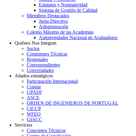
Estatutos y Normatividad
Sistema de Gestión de Calidad
Miembros Destacados
Junta Directiva
Administración
Colegio Máximo de las Academias
Autorregulador Nacional de Avaluadores
Quiénes Nos Integran
Socios
Comisiones Técnicas
Regionales
Correspondientes
Universidades
Aliados estratégicos
Participación Internacional
Copnia
UPADI
ASCE
ORDEN DE INGENIEROS DE PORTUGAL
CICCP
WFEO
GIACC
Servicios
Conceptos Técnicos
Centro de Conciliación