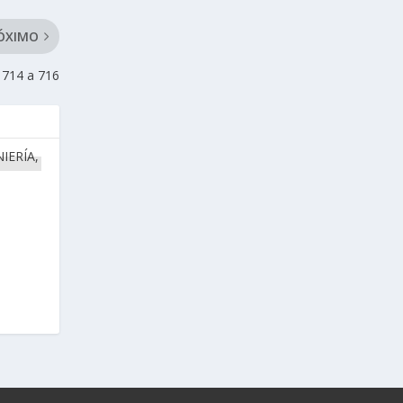
ÓXIMO
714 a 716