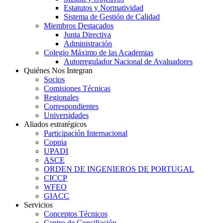
Estatutos y Normatividad
Sistema de Gestión de Calidad
Miembros Destacados
Junta Directiva
Administración
Colegio Máximo de las Academias
Autorregulador Nacional de Avaluadores
Quiénes Nos Integran
Socios
Comisiones Técnicas
Regionales
Correspondientes
Universidades
Aliados estratégicos
Participación Internacional
Copnia
UPADI
ASCE
ORDEN DE INGENIEROS DE PORTUGAL
CICCP
WFEO
GIACC
Servicios
Conceptos Técnicos
Centro de Conciliación