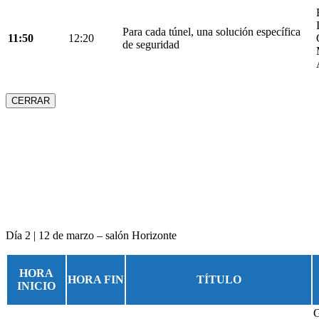
Para cada túnel, una solución específica
11:50
12:20
de seguridad
CERRAR
Día 2 | 12 de marzo – salón Horizonte
HORA
HORA FIN
TÍTULO
INICIO
G