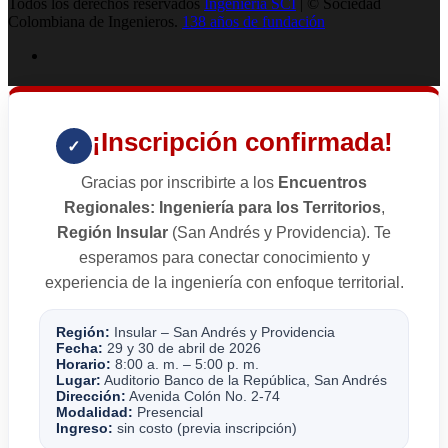
Todos los derechos reservados
Ingenieria SCI
| © Sociedad
Colombiana de Ingenieros.
138 años de fundación
¡Inscripción confirmada!
✓
Gracias por inscribirte a los
Encuentros
Regionales: Ingeniería para los Territorios
,
Región Insular
(San Andrés y Providencia). Te
esperamos para conectar conocimiento y
experiencia de la ingeniería con enfoque territorial.
Región:
Insular – San Andrés y Providencia
Fecha:
29 y 30 de abril de 2026
Horario:
8:00 a. m. – 5:00 p. m.
Lugar:
Auditorio Banco de la República, San Andrés
Dirección:
Avenida Colón No. 2-74
Modalidad:
Presencial
Ingreso:
sin costo (previa inscripción)