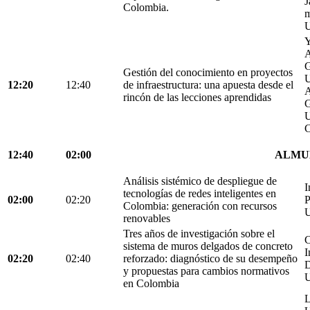
J
Colombia.
m
U
Y
A
G
Gestión del conocimiento en proyectos
U
12:20
12:40
de infraestructura: una apuesta desde el
A
rincón de las lecciones aprendidas
G
U
C
12:40
02:00
ALMU
Análisis sistémico de despliegue de
I
tecnologías de redes inteligentes en
02:00
02:20
P
Colombia: generación con recursos
U
renovables
Tres años de investigación sobre el
C
sistema de muros delgados de concreto
I
02:20
02:40
reforzado: diagnóstico de su desempeño
D
y propuestas para cambios normativos
U
en Colombia
L