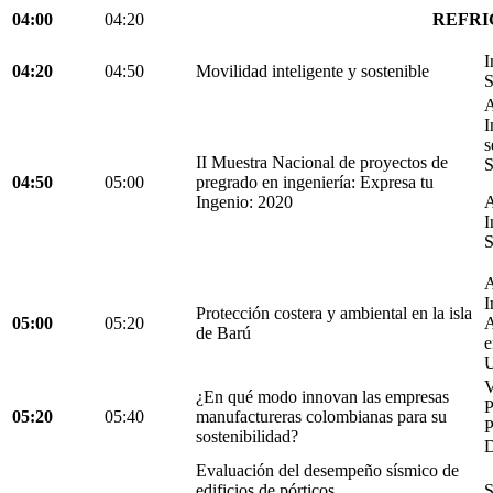
04:00
04:20
REFRI
I
04:20
04:50
Movilidad inteligente y sostenible
S
A
I
s
II Muestra Nacional de proyectos de
S
04:50
05:00
pregrado en ingeniería: Expresa tu
Ingenio: 2020
A
I
S
A
I
Protección costera y ambiental en la isla
05:00
05:20
A
de Barú
e
U
V
¿En qué modo innovan las empresas
05:20
05:40
manufactureras colombianas para su
P
sostenibilidad?
D
Evaluación del desempeño sísmico de
edificios de pórticos
S