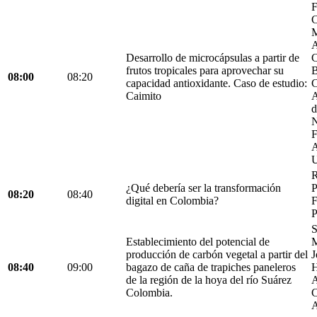
F
C
M
A
Desarrollo de microcápsulas a partir de
C
frutos tropicales para aprovechar su
B
08:00
08:20
capacidad antioxidante. Caso de estudio:
C
Caimito
A
d
N
F
A
U
R
¿Qué debería ser la transformación
P
08:20
08:40
digital en Colombia?
F
P
S
Establecimiento del potencial de
M
producción de carbón vegetal a partir del
J
08:40
09:00
bagazo de caña de trapiches paneleros
H
de la región de la hoya del río Suárez
A
Colombia.
C
A