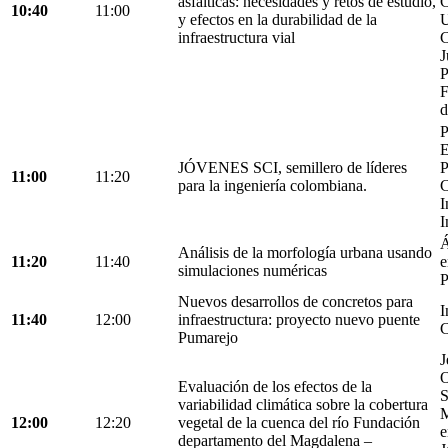
asfálticas: necesidades y retos de estudio,
C
10:40
11:00
y efectos en la durabilidad de la
U
infraestructura vial
C
J
P
F
d
P
E
JÓVENES SCI, semillero de líderes
P
11:00
11:20
para la ingeniería colombiana.
C
I
I
Á
Análisis de la morfología urbana usando
11:20
11:40
e
simulaciones numéricas
P
Nuevos desarrollos de concretos para
I
11:40
12:00
infraestructura: proyecto nuevo puente
C
Pumarejo
J
O
Evaluación de los efectos de la
S
variabilidad climática sobre la cobertura
M
12:00
12:20
vegetal de la cuenca del río Fundación
e
departamento del Magdalena –