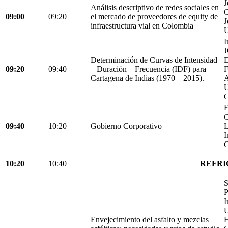
J
Análisis descriptivo de redes sociales en
C
09:00
09:20
el mercado de proveedores de equity de
J
infraestructura vial en Colombia
U
I
Determinación de Curvas de Intensidad
D
09:20
09:40
– Duración – Frecuencia (IDF) para
Cartagena de Indias (1970 – 2015).
C
F
C
09:40
10:20
Gobierno Corporativo
L
I
C
10:20
10:40
REFRI
S
P
I
U
Envejecimiento del asfalto y mezclas
H