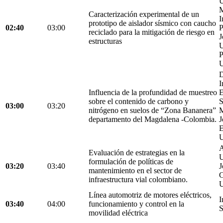
U
M
Caracterización experimental de un
I
prototipo de aislador sísmico con caucho
02:40
03:00
P
reciclado para la mitigación de riesgo en
J
estructuras
U
P
U
D
I
Influencia de la profundidad de muestreo
E
sobre el contenido de carbono y
S
03:00
03:20
nitrógeno en suelos de “Zona Bananera”
M
departamento del Magdalena -Colombia.
J
E
U
A
Evaluación de estrategias en la
U
formulación de políticas de
03:20
03:40
J
mantenimiento en el sector de
C
infraestructura vial colombiano.
U
Línea automotriz de motores eléctricos,
I
03:40
04:00
funcionamiento y control en la
S
movilidad eléctrica