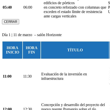
edificios de pórticos
S
05:40
06:00
en concreto reforzado con columnas que
P
exceden el estado límite de resistencia
U
ante cargas verticales
CERRAR
Día 1 | 11 de marzo – salón Horizonte
HORA
HORA
TÍTULO
INICIO
FIN
Evaluación de la inversión en
11:00
11:30
infraestructura
Concepción y desarrollo del proyecto del
12:00
12:30
nuevo puente Pumarejo sobre el río