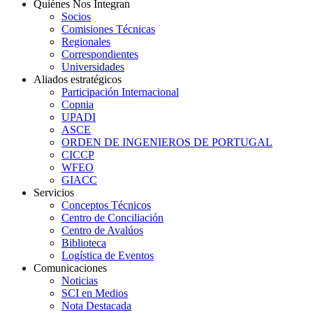
Quiénes Nos Integran
Socios
Comisiones Técnicas
Regionales
Correspondientes
Universidades
Aliados estratégicos
Participación Internacional
Copnia
UPADI
ASCE
ORDEN DE INGENIEROS DE PORTUGAL
CICCP
WFEO
GIACC
Servicios
Conceptos Técnicos
Centro de Conciliación
Centro de Avalúos
Biblioteca
Logística de Eventos
Comunicaciones
Noticias
SCI en Medios
Nota Destacada