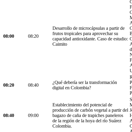
G
F
C
M
A
Desarrollo de microcápsulas a partir de
C
frutos tropicales para aprovechar su
B
08:00
08:20
capacidad antioxidante. Caso de estudio:
C
Caimito
A
d
N
F
A
U
R
¿Qué debería ser la transformación
P
08:20
08:40
digital en Colombia?
F
P
S
Establecimiento del potencial de
M
producción de carbón vegetal a partir del
J
08:40
09:00
bagazo de caña de trapiches paneleros
H
de la región de la hoya del río Suárez
A
Colombia.
C
A