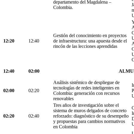
departamento del Magdalena –
J
Colombia.
m
U
Y
A
G
Gestión del conocimiento en proyectos
U
12:20
12:40
de infraestructura: una apuesta desde el
A
rincón de las lecciones aprendidas
G
U
C
12:40
02:00
ALMU
Análisis sistémico de despliegue de
I
tecnologías de redes inteligentes en
02:00
02:20
P
Colombia: generación con recursos
U
renovables
Tres años de investigación sobre el
C
sistema de muros delgados de concreto
I
02:20
02:40
reforzado: diagnóstico de su desempeño
D
y propuestas para cambios normativos
U
en Colombia
L