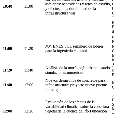
asfálticas: necesidades y retos de estudio,
C
10:40
11:00
y efectos en la durabilidad de la
U
infraestructura vial
C
J
P
F
d
P
E
JÓVENES SCI, semillero de líderes
P
11:00
11:20
para la ingeniería colombiana.
C
I
I
Á
Análisis de la morfología urbana usando
11:20
11:40
e
simulaciones numéricas
P
Nuevos desarrollos de concretos para
I
11:40
12:00
infraestructura: proyecto nuevo puente
C
Pumarejo
J
O
Evaluación de los efectos de la
S
variabilidad climática sobre la cobertura
M
12:00
12:20
vegetal de la cuenca del río Fundación
e