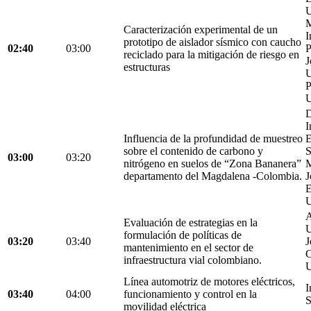
U
M
Caracterización experimental de un
I
prototipo de aislador sísmico con caucho
02:40
03:00
P
reciclado para la mitigación de riesgo en
J
estructuras
U
P
U
D
I
Influencia de la profundidad de muestreo
E
sobre el contenido de carbono y
S
03:00
03:20
nitrógeno en suelos de “Zona Bananera”
M
departamento del Magdalena -Colombia.
J
E
U
A
Evaluación de estrategias en la
U
formulación de políticas de
03:20
03:40
J
mantenimiento en el sector de
C
infraestructura vial colombiano.
U
Línea automotriz de motores eléctricos,
I
03:40
04:00
funcionamiento y control en la
S
movilidad eléctrica