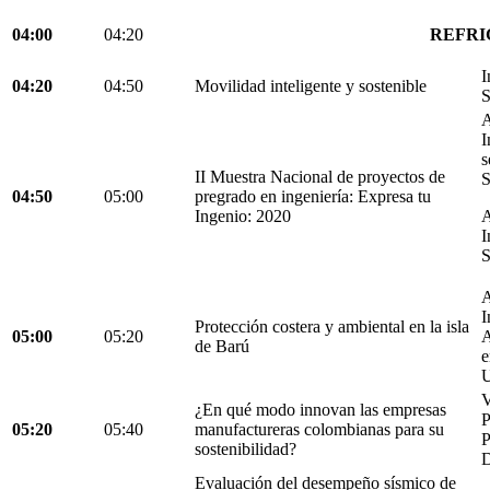
04:00
04:20
REFRI
I
04:20
04:50
Movilidad inteligente y sostenible
S
A
I
s
II Muestra Nacional de proyectos de
S
04:50
05:00
pregrado en ingeniería: Expresa tu
Ingenio: 2020
A
I
S
A
I
Protección costera y ambiental en la isla
05:00
05:20
A
de Barú
e
U
V
¿En qué modo innovan las empresas
05:20
05:40
manufactureras colombianas para su
P
sostenibilidad?
D
Evaluación del desempeño sísmico de