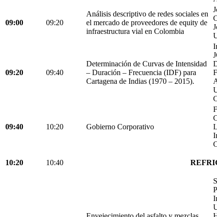
J
Análisis descriptivo de redes sociales en
C
09:00
09:20
el mercado de proveedores de equity de
J
infraestructura vial en Colombia
U
I
Determinación de Curvas de Intensidad
D
09:20
09:40
– Duración – Frecuencia (IDF) para
Cartagena de Indias (1970 – 2015).
C
F
C
09:40
10:20
Gobierno Corporativo
L
I
C
10:20
10:40
REFRI
S
P
I
U
Envejecimiento del asfalto y mezclas
H