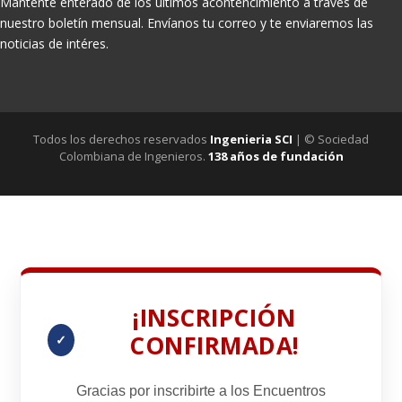
Mantente enterado de los últimos acontencimiento a través de
nuestro boletín mensual. Envíanos tu correo y te enviaremos las
noticias de intéres.
Todos los derechos reservados
Ingenieria SCI
| © Sociedad
Colombiana de Ingenieros.
138 años de fundación
¡INSCRIPCIÓN
CONFIRMADA!
✓
Gracias por inscribirte a los
Encuentros