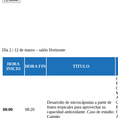
CERRAR
Día 2 | 12 de marzo – salón Horizonte
HORA
HORA FIN
TÍTULO
INICIO
G
F
C
M
A
Desarrollo de microcápsulas a partir de
C
frutos tropicales para aprovechar su
B
08:00
08:20
capacidad antioxidante. Caso de estudio:
C
Caimito
A