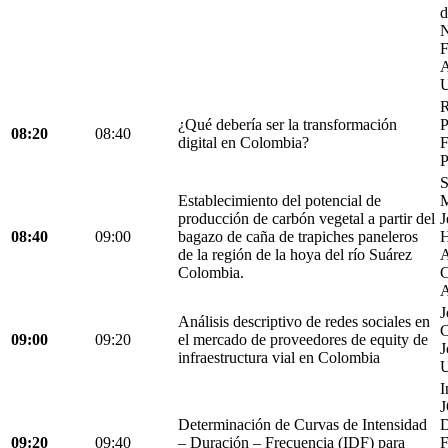
d
N
F
A
U
R
¿Qué debería ser la transformación
P
08:20
08:40
digital en Colombia?
F
P
S
Establecimiento del potencial de
M
producción de carbón vegetal a partir del
J
08:40
09:00
bagazo de caña de trapiches paneleros
H
de la región de la hoya del río Suárez
A
Colombia.
C
A
J
Análisis descriptivo de redes sociales en
C
09:00
09:20
el mercado de proveedores de equity de
J
infraestructura vial en Colombia
U
I
Determinación de Curvas de Intensidad
D
09:20
09:40
– Duración – Frecuencia (IDF) para