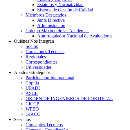
Estatutos y Normatividad
Sistema de Gestión de Calidad
Miembros Destacados
Junta Directiva
Administración
Colegio Máximo de las Academias
Autorregulador Nacional de Avaluadores
Quiénes Nos Integran
Socios
Comisiones Técnicas
Regionales
Correspondientes
Universidades
Aliados estratégicos
Participación Internacional
Copnia
UPADI
ASCE
ORDEN DE INGENIEROS DE PORTUGAL
CICCP
WFEO
GIACC
Servicios
Conceptos Técnicos
Centro de Conciliación