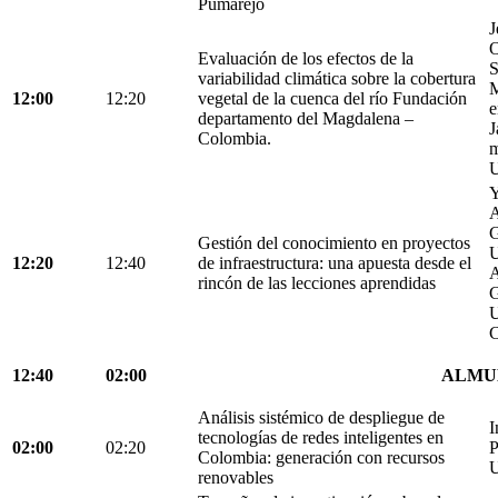
Pumarejo
J
O
Evaluación de los efectos de la
S
variabilidad climática sobre la cobertura
M
12:00
12:20
vegetal de la cuenca del río Fundación
e
departamento del Magdalena –
J
Colombia.
m
U
Y
A
G
Gestión del conocimiento en proyectos
U
12:20
12:40
de infraestructura: una apuesta desde el
A
rincón de las lecciones aprendidas
G
U
C
12:40
02:00
ALMU
Análisis sistémico de despliegue de
I
tecnologías de redes inteligentes en
02:00
02:20
P
Colombia: generación con recursos
U
renovables