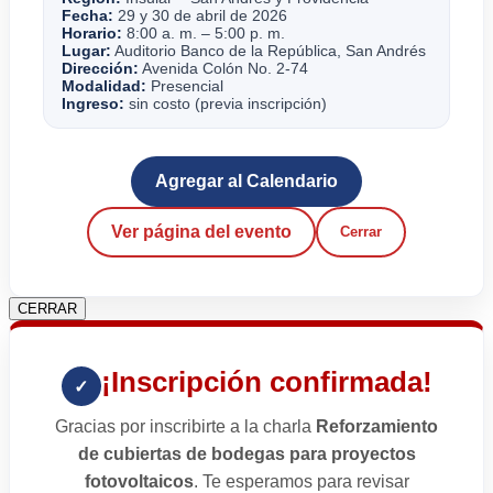
Fecha:
29 y 30 de abril de 2026
Horario:
8:00 a. m. – 5:00 p. m.
Lugar:
Auditorio Banco de la República, San Andrés
Dirección:
Avenida Colón No. 2-74
Modalidad:
Presencial
Ingreso:
sin costo (previa inscripción)
Agregar al Calendario
Ver página del evento
Cerrar
CERRAR
¡Inscripción confirmada!
✓
Gracias por inscribirte a la charla
Reforzamiento
de cubiertas de bodegas para proyectos
fotovoltaicos
. Te esperamos para revisar