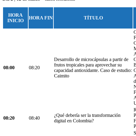
HORA
HORA FIN
TÍTULO
INICIO
G
F
C
M
A
Desarrollo de microcápsulas a partir de
C
frutos tropicales para aprovechar su
B
08:00
08:20
capacidad antioxidante. Caso de estudio:
C
Caimito
A
d
N
F
A
U
R
¿Qué debería ser la transformación
P
08:20
08:40
digital en Colombia?
F
P
S