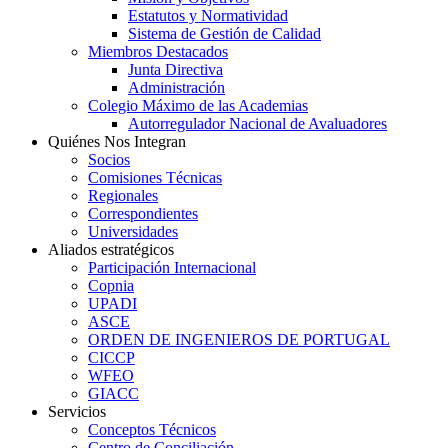
Estatutos y Normatividad
Sistema de Gestión de Calidad
Miembros Destacados
Junta Directiva
Administración
Colegio Máximo de las Academias
Autorregulador Nacional de Avaluadores
Quiénes Nos Integran
Socios
Comisiones Técnicas
Regionales
Correspondientes
Universidades
Aliados estratégicos
Participación Internacional
Copnia
UPADI
ASCE
ORDEN DE INGENIEROS DE PORTUGAL
CICCP
WFEO
GIACC
Servicios
Conceptos Técnicos
Centro de Conciliación