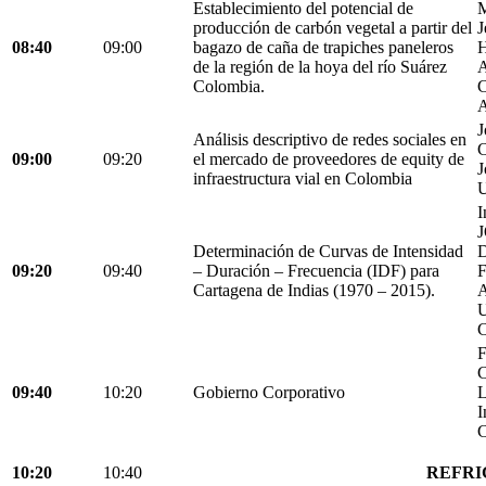
Establecimiento del potencial de
M
producción de carbón vegetal a partir del
J
08:40
09:00
bagazo de caña de trapiches paneleros
H
de la región de la hoya del río Suárez
A
Colombia.
C
A
J
Análisis descriptivo de redes sociales en
C
09:00
09:20
el mercado de proveedores de equity de
J
infraestructura vial en Colombia
U
I
Determinación de Curvas de Intensidad
D
09:20
09:40
– Duración – Frecuencia (IDF) para
Cartagena de Indias (1970 – 2015).
C
F
C
09:40
10:20
Gobierno Corporativo
L
I
C
10:20
10:40
REFRI