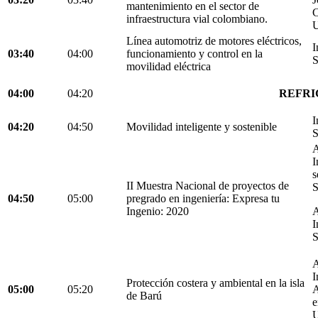
mantenimiento en el sector de
C
infraestructura vial colombiano.
U
Línea automotriz de motores eléctricos,
I
03:40
04:00
funcionamiento y control en la
S
movilidad eléctrica
04:00
04:20
REFRI
I
04:20
04:50
Movilidad inteligente y sostenible
S
A
I
s
II Muestra Nacional de proyectos de
S
04:50
05:00
pregrado en ingeniería: Expresa tu
Ingenio: 2020
A
I
S
A
I
Protección costera y ambiental en la isla
05:00
05:20
A
de Barú
e
U