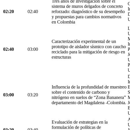
Tres años de investigación sobre el
C
sistema de muros delgados de concreto
I
02:20
02:40
reforzado: diagnóstico de su desempeño
D
y propuestas para cambios normativos
U
en Colombia
L
U
M
Caracterización experimental de un
I
prototipo de aislador sísmico con caucho
02:40
03:00
P
reciclado para la mitigación de riesgo en
J
estructuras
U
P
U
D
I
Influencia de la profundidad de muestreo
E
sobre el contenido de carbono y
S
03:00
03:20
nitrógeno en suelos de “Zona Bananera”
M
departamento del Magdalena -Colombia.
J
E
U
A
Evaluación de estrategias en la
U
formulación de políticas de
03:20
03:40
J