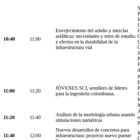
S
P
I
U
Envejecimiento del asfalto y mezclas
H
asfálticas: necesidades y retos de estudio,
C
10:40
11:00
y efectos en la durabilidad de la
U
infraestructura vial
C
J
P
F
d
P
E
JÓVENES SCI, semillero de líderes
P
11:00
11:20
para la ingeniería colombiana.
C
I
I
Á
Análisis de la morfología urbana usando
11:20
11:40
e
simulaciones numéricas
P
Nuevos desarrollos de concretos para
I
11:40
12:00
infraestructura: proyecto nuevo puente
C