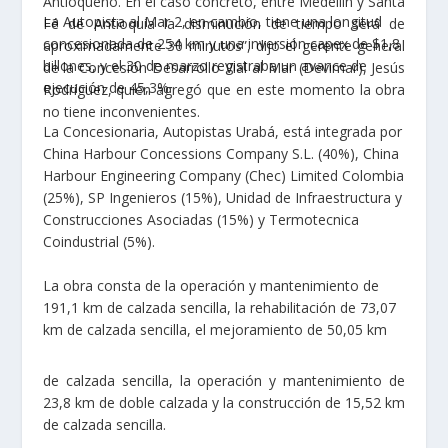
Antioqueño. En el caso concreto, entre Medellín y Santa
La Autopista al Mar 2, en cambio, tiene una longitud
Fé de Antioquia la disminución de tiempo será de
concesionada de 254 km y una inversión capex de $1,8
aproximadamente 30 minutos”, dijo el gerente general
billones, y el 30 de marzo registraba un avance de
de la Concesión Desarrollo Vial al Mar (Devimar), Jesús
ejecución de 45,3%.
Rodríguez, quien agregó que en este momento la obra
no tiene inconvenientes.
La Concesionaria, Autopistas Urabá, está integrada por
China Harbour Concessions Company S.L. (40%), China
Harbour Engineering Company (Chec) Limited Colombia
(25%), SP Ingenieros (15%), Unidad de Infraestructura y
Construcciones Asociadas (15%) y Termotecnica
Coindustrial (5%).
La obra consta de la operación y mantenimiento de
191,1 km de calzada sencilla, la rehabilitación de 73,07
km de calzada sencilla, el mejoramiento de 50,05 km
de calzada sencilla, la operación y mantenimiento de
23,8 km de doble calzada y la construcción de 15,52 km
de calzada sencilla.