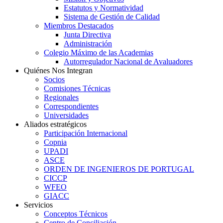
Estatutos y Normatividad
Sistema de Gestión de Calidad
Miembros Destacados
Junta Directiva
Administración
Colegio Máximo de las Academias
Autorregulador Nacional de Avaluadores
Quiénes Nos Integran
Socios
Comisiones Técnicas
Regionales
Correspondientes
Universidades
Aliados estratégicos
Participación Internacional
Copnia
UPADI
ASCE
ORDEN DE INGENIEROS DE PORTUGAL
CICCP
WFEO
GIACC
Servicios
Conceptos Técnicos
Centro de Conciliación