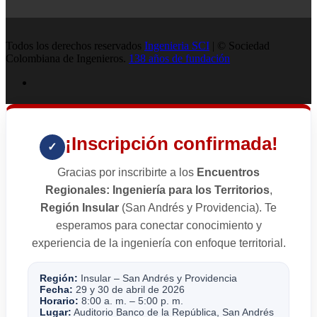
Todos los derechos reservados
Ingenieria SCI
| © Sociedad
Colombiana de Ingenieros.
138 años de fundación
¡Inscripción confirmada!
✓
Gracias por inscribirte a los
Encuentros
Regionales: Ingeniería para los Territorios
,
Región Insular
(San Andrés y Providencia). Te
esperamos para conectar conocimiento y
experiencia de la ingeniería con enfoque territorial.
Región:
Insular – San Andrés y Providencia
Fecha:
29 y 30 de abril de 2026
Horario:
8:00 a. m. – 5:00 p. m.
Lugar:
Auditorio Banco de la República, San Andrés