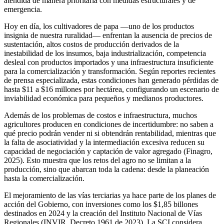
atendida de manera prioritaria con medidas estructurales y de
emergencia.
Hoy en día, los cultivadores de papa —uno de los productos
insignia de nuestra ruralidad— enfrentan la ausencia de precios de
sustentación, altos costos de producción derivados de la
inestabilidad de los insumos, baja industrialización, competencia
desleal con productos importados y una infraestructura insuficiente
para la comercialización y transformación. Según reportes recientes
de prensa especializada, estas condiciones han generado pérdidas de
hasta $11 a $16 millones por hectárea, configurando un escenario de
inviabilidad económica para pequeños y medianos productores.
Además de los problemas de costos e infraestructura, muchos
agricultores producen en condiciones de incertidumbre: no saben a
qué precio podrán vender ni si obtendrán rentabilidad, mientras que
la falta de asociatividad y la intermediación excesiva reducen su
capacidad de negociación y captación de valor agregado (Finagro,
2025). Esto muestra que los retos del agro no se limitan a la
producción, sino que abarcan toda la cadena: desde la planeación
hasta la comercialización.
El mejoramiento de las vías terciarias ya hace parte de los planes de
acción del Gobierno, con inversiones como los $1,85 billones
destinados en 2024 y la creación del Instituto Nacional de Vías
Regionales (INVIR, Decreto 1961 de 2023). La SCI considera