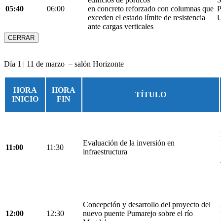
05:40
06:00
en concreto reforzado con columnas que
P
exceden el estado límite de resistencia
U
ante cargas verticales
CERRAR
Día 1 | 11 de marzo – salón Horizonte
HORA
HORA
TÍTULO
INICIO
FIN
Evaluación de la inversión en
11:00
11:30
infraestructura
Concepción y desarrollo del proyecto del
12:00
12:30
nuevo puente Pumarejo sobre el río