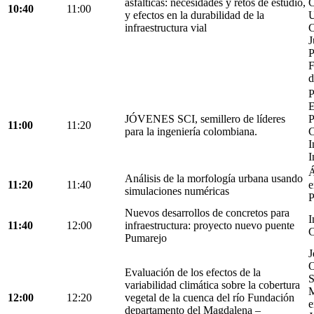
asfálticas: necesidades y retos de estudio,
C
10:40
11:00
y efectos en la durabilidad de la
U
infraestructura vial
C
J
P
F
d
P
E
JÓVENES SCI, semillero de líderes
P
11:00
11:20
para la ingeniería colombiana.
C
I
I
Á
Análisis de la morfología urbana usando
11:20
11:40
e
simulaciones numéricas
P
Nuevos desarrollos de concretos para
I
11:40
12:00
infraestructura: proyecto nuevo puente
C
Pumarejo
J
O
Evaluación de los efectos de la
S
variabilidad climática sobre la cobertura
M
12:00
12:20
vegetal de la cuenca del río Fundación
e
departamento del Magdalena –