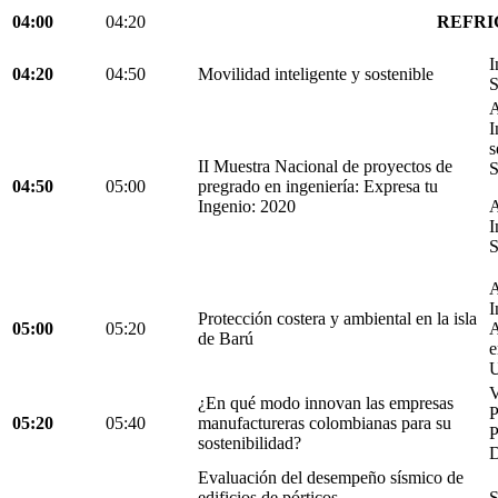
04:00
04:20
REFRI
I
04:20
04:50
Movilidad inteligente y sostenible
S
A
I
s
II Muestra Nacional de proyectos de
S
04:50
05:00
pregrado en ingeniería: Expresa tu
Ingenio: 2020
A
I
S
A
I
Protección costera y ambiental en la isla
05:00
05:20
A
de Barú
e
U
V
¿En qué modo innovan las empresas
05:20
05:40
manufactureras colombianas para su
P
sostenibilidad?
D
Evaluación del desempeño sísmico de
edificios de pórticos
S