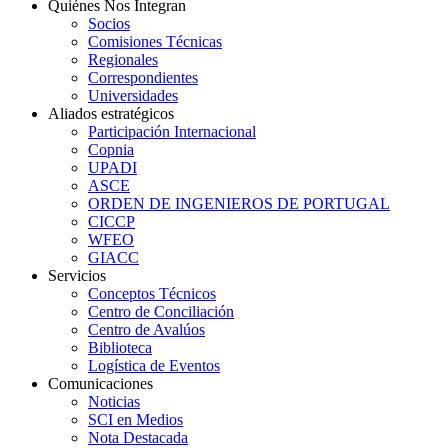
Quiénes Nos Integran
Socios
Comisiones Técnicas
Regionales
Correspondientes
Universidades
Aliados estratégicos
Participación Internacional
Copnia
UPADI
ASCE
ORDEN DE INGENIEROS DE PORTUGAL
CICCP
WFEO
GIACC
Servicios
Conceptos Técnicos
Centro de Conciliación
Centro de Avalúos
Biblioteca
Logística de Eventos
Comunicaciones
Noticias
SCI en Medios
Nota Destacada