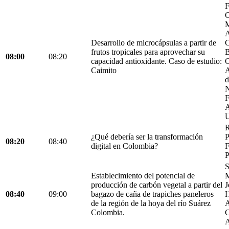
F
C
M
A
Desarrollo de microcápsulas a partir de
C
frutos tropicales para aprovechar su
B
08:00
08:20
capacidad antioxidante. Caso de estudio:
C
Caimito
A
d
N
F
A
U
R
¿Qué debería ser la transformación
P
08:20
08:40
digital en Colombia?
F
P
S
Establecimiento del potencial de
M
producción de carbón vegetal a partir del
J
08:40
09:00
bagazo de caña de trapiches paneleros
H
de la región de la hoya del río Suárez
A
Colombia.
C
A