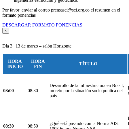
ingenierías estructural y geotécnica.
Por favor enviar al correo prensasci@sci.org.co el resumen en el
formato ponencias
DESCARGAR FORMATO PONENCIAS
×
Día 3 | 13 de marzo – salón Horizonte
HORA
HORA
TÍTULO
INICIO
FIN
Desarrollo de la infraestructura en Brasil;
08:00
08:30
un reto por la situación socio política del
país
¿Qué está pasando con la Norma AIS-
08:30
08:50
100? Futura Norma NSR