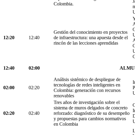
J
Colombia.
m
U
Y
A
G
Gestión del conocimiento en proyectos
U
12:20
12:40
de infraestructura: una apuesta desde el
A
rincón de las lecciones aprendidas
G
U
C
12:40
02:00
ALMU
Análisis sistémico de despliegue de
I
tecnologías de redes inteligentes en
02:00
02:20
P
Colombia: generación con recursos
U
renovables
Tres años de investigación sobre el
C
sistema de muros delgados de concreto
I
02:20
02:40
reforzado: diagnóstico de su desempeño
D
y propuestas para cambios normativos
U
en Colombia
L