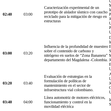
U
M
Caracterización experimental de un
I
prototipo de aislador sísmico con caucho
02:40
03:00
P
reciclado para la mitigación de riesgo en
J
estructuras
U
P
U
D
I
Influencia de la profundidad de muestreo
E
sobre el contenido de carbono y
S
03:00
03:20
nitrógeno en suelos de “Zona Bananera”
M
departamento del Magdalena -Colombia.
J
E
U
A
Evaluación de estrategias en la
U
formulación de políticas de
03:20
03:40
J
mantenimiento en el sector de
C
infraestructura vial colombiano.
U
Línea automotriz de motores eléctricos,
I
03:40
04:00
funcionamiento y control en la
S
movilidad eléctrica