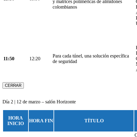
y matrices poliméricas de almidones
colombianos
Para cada túnel, una solución específica
11:50
12:20
de seguridad
CERRAR
Día 2 | 12 de marzo – salón Horizonte
HORA
HORA FIN
TÍTULO
INICIO
G