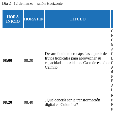
Día 2 | 12 de marzo – salón Horizonte
HORA
HORA FIN
TÍTULO
INICIO
G
F
C
M
A
Desarrollo de microcápsulas a partir de
C
frutos tropicales para aprovechar su
B
08:00
08:20
capacidad antioxidante. Caso de estudio:
C
Caimito
A
d
N
F
A
U
R
¿Qué debería ser la transformación
P
08:20
08:40
digital en Colombia?
F
P