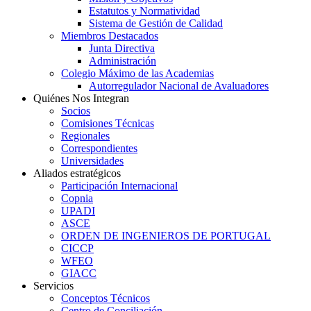
Estatutos y Normatividad
Sistema de Gestión de Calidad
Miembros Destacados
Junta Directiva
Administración
Colegio Máximo de las Academias
Autorregulador Nacional de Avaluadores
Quiénes Nos Integran
Socios
Comisiones Técnicas
Regionales
Correspondientes
Universidades
Aliados estratégicos
Participación Internacional
Copnia
UPADI
ASCE
ORDEN DE INGENIEROS DE PORTUGAL
CICCP
WFEO
GIACC
Servicios
Conceptos Técnicos
Centro de Conciliación