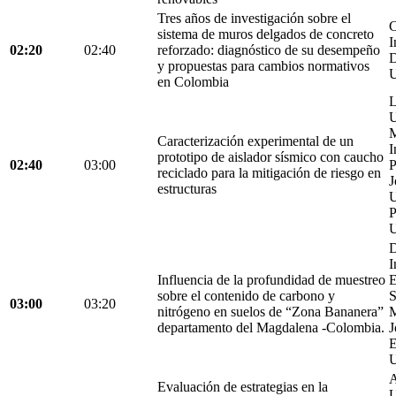
Tres años de investigación sobre el
C
sistema de muros delgados de concreto
I
02:20
02:40
reforzado: diagnóstico de su desempeño
D
y propuestas para cambios normativos
U
en Colombia
L
U
M
Caracterización experimental de un
I
prototipo de aislador sísmico con caucho
02:40
03:00
P
reciclado para la mitigación de riesgo en
J
estructuras
U
P
U
D
I
Influencia de la profundidad de muestreo
E
sobre el contenido de carbono y
S
03:00
03:20
nitrógeno en suelos de “Zona Bananera”
M
departamento del Magdalena -Colombia.
J
E
U
A
Evaluación de estrategias en la
U