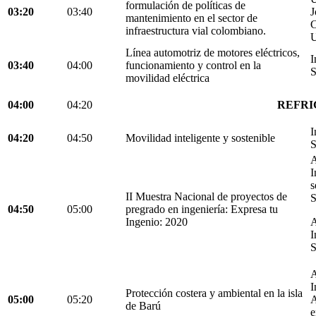
formulación de políticas de
03:20
03:40
J
mantenimiento en el sector de
C
infraestructura vial colombiano.
U
Línea automotriz de motores eléctricos,
I
03:40
04:00
funcionamiento y control en la
S
movilidad eléctrica
04:00
04:20
REFRI
I
04:20
04:50
Movilidad inteligente y sostenible
S
A
I
s
II Muestra Nacional de proyectos de
S
04:50
05:00
pregrado en ingeniería: Expresa tu
Ingenio: 2020
A
I
S
A
I
Protección costera y ambiental en la isla
05:00
05:20
A
de Barú
e