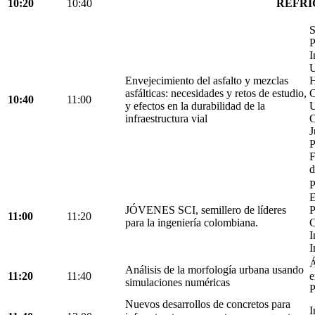
10:20
10:40
REFRI
S
P
I
U
Envejecimiento del asfalto y mezclas
H
asfálticas: necesidades y retos de estudio,
C
10:40
11:00
y efectos en la durabilidad de la
U
infraestructura vial
C
J
P
F
d
P
E
JÓVENES SCI, semillero de líderes
P
11:00
11:20
para la ingeniería colombiana.
C
I
I
Á
Análisis de la morfología urbana usando
11:20
11:40
e
simulaciones numéricas
P
Nuevos desarrollos de concretos para
I