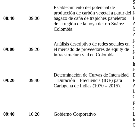
S
Establecimiento del potencial de
M
producción de carbón vegetal a partir del
J
08:40
09:00
bagazo de caña de trapiches paneleros
H
de la región de la hoya del río Suárez
A
Colombia.
C
A
J
Análisis descriptivo de redes sociales en
C
09:00
09:20
el mercado de proveedores de equity de
J
infraestructura vial en Colombia
U
I
Determinación de Curvas de Intensidad
D
09:20
09:40
– Duración – Frecuencia (IDF) para
Cartagena de Indias (1970 – 2015).
C
F
C
09:40
10:20
Gobierno Corporativo
L
I
C