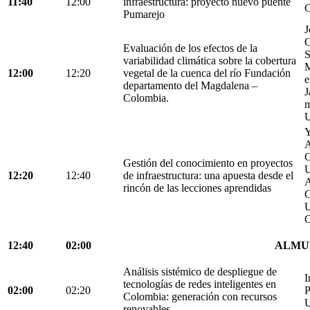
11:40
12:00
infraestructura: proyecto nuevo puente
C
Pumarejo
J
O
Evaluación de los efectos de la
S
variabilidad climática sobre la cobertura
M
12:00
12:20
vegetal de la cuenca del río Fundación
e
departamento del Magdalena –
J
Colombia.
m
U
Y
A
G
Gestión del conocimiento en proyectos
U
12:20
12:40
de infraestructura: una apuesta desde el
A
rincón de las lecciones aprendidas
G
U
C
12:40
02:00
ALMU
Análisis sistémico de despliegue de
I
tecnologías de redes inteligentes en
02:00
02:20
P
Colombia: generación con recursos
U
renovables