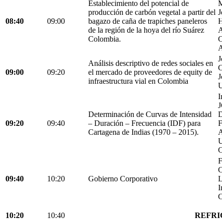
Establecimiento del potencial de
M
producción de carbón vegetal a partir del
J
08:40
09:00
bagazo de caña de trapiches paneleros
H
de la región de la hoya del río Suárez
A
Colombia.
C
A
J
Análisis descriptivo de redes sociales en
C
09:00
09:20
el mercado de proveedores de equity de
J
infraestructura vial en Colombia
U
I
Determinación de Curvas de Intensidad
D
09:20
09:40
– Duración – Frecuencia (IDF) para
Cartagena de Indias (1970 – 2015).
C
F
C
09:40
10:20
Gobierno Corporativo
L
I
C
10:20
10:40
REFRI