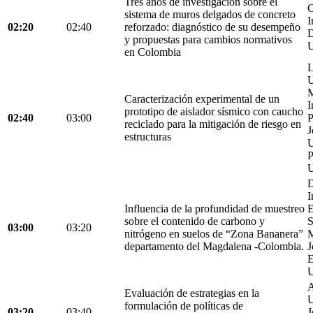
Tres años de investigación sobre el
C
sistema de muros delgados de concreto
I
02:20
02:40
reforzado: diagnóstico de su desempeño
D
y propuestas para cambios normativos
U
en Colombia
L
U
M
Caracterización experimental de un
I
prototipo de aislador sísmico con caucho
02:40
03:00
P
reciclado para la mitigación de riesgo en
J
estructuras
U
P
U
D
I
Influencia de la profundidad de muestreo
E
sobre el contenido de carbono y
S
03:00
03:20
nitrógeno en suelos de “Zona Bananera”
M
departamento del Magdalena -Colombia.
J
E
U
A
Evaluación de estrategias en la
U
formulación de políticas de
03:20
03:40
J