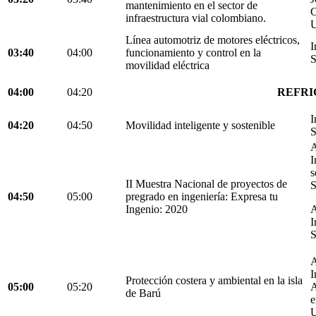
mantenimiento en el sector de
C
infraestructura vial colombiano.
U
Línea automotriz de motores eléctricos,
I
03:40
04:00
funcionamiento y control en la
S
movilidad eléctrica
04:00
04:20
REFRI
I
04:20
04:50
Movilidad inteligente y sostenible
S
A
I
s
II Muestra Nacional de proyectos de
S
04:50
05:00
pregrado en ingeniería: Expresa tu
Ingenio: 2020
A
I
S
A
I
Protección costera y ambiental en la isla
05:00
05:20
A
de Barú
e
U