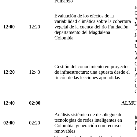
Pumarejo
J
O
Evaluación de los efectos de la
S
variabilidad climática sobre la cobertura
M
12:00
12:20
vegetal de la cuenca del río Fundación
e
departamento del Magdalena –
J
Colombia.
m
U
Y
A
G
Gestión del conocimiento en proyectos
U
12:20
12:40
de infraestructura: una apuesta desde el
A
rincón de las lecciones aprendidas
G
U
C
12:40
02:00
ALMU
Análisis sistémico de despliegue de
I
tecnologías de redes inteligentes en
02:00
02:20
P
Colombia: generación con recursos
U
renovables