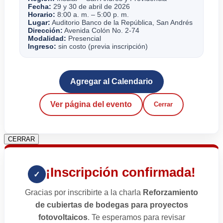
Fecha:
29 y 30 de abril de 2026
Horario:
8:00 a. m. – 5:00 p. m.
Lugar:
Auditorio Banco de la República, San Andrés
Dirección:
Avenida Colón No. 2-74
Modalidad:
Presencial
Ingreso:
sin costo (previa inscripción)
Agregar al Calendario
Ver página del evento
Cerrar
CERRAR
¡Inscripción confirmada!
✓
Gracias por inscribirte a la charla
Reforzamiento
de cubiertas de bodegas para proyectos
fotovoltaicos
. Te esperamos para revisar