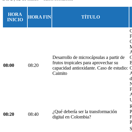
HORA
HORA FIN
TÍTULO
INICIO
G
F
C
M
A
Desarrollo de microcápsulas a partir de
C
frutos tropicales para aprovechar su
B
08:00
08:20
capacidad antioxidante. Caso de estudio:
C
Caimito
A
d
N
F
A
U
R
¿Qué debería ser la transformación
P
08:20
08:40
digital en Colombia?
F
P
S