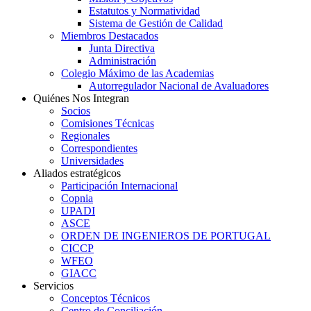
Estatutos y Normatividad
Sistema de Gestión de Calidad
Miembros Destacados
Junta Directiva
Administración
Colegio Máximo de las Academias
Autorregulador Nacional de Avaluadores
Quiénes Nos Integran
Socios
Comisiones Técnicas
Regionales
Correspondientes
Universidades
Aliados estratégicos
Participación Internacional
Copnia
UPADI
ASCE
ORDEN DE INGENIEROS DE PORTUGAL
CICCP
WFEO
GIACC
Servicios
Conceptos Técnicos
Centro de Conciliación