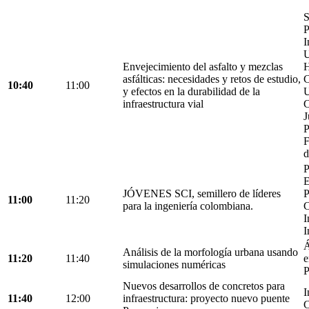
S
P
I
U
Envejecimiento del asfalto y mezclas
H
asfálticas: necesidades y retos de estudio,
C
10:40
11:00
y efectos en la durabilidad de la
U
infraestructura vial
C
J
P
F
d
P
E
JÓVENES SCI, semillero de líderes
P
11:00
11:20
para la ingeniería colombiana.
C
I
I
Á
Análisis de la morfología urbana usando
11:20
11:40
e
simulaciones numéricas
P
Nuevos desarrollos de concretos para
I
11:40
12:00
infraestructura: proyecto nuevo puente
C