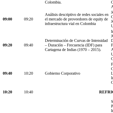
Colombia.
C
A
J
Análisis descriptivo de redes sociales en
C
09:00
09:20
el mercado de proveedores de equity de
J
infraestructura vial en Colombia
U
I
Determinación de Curvas de Intensidad
D
09:20
09:40
– Duración – Frecuencia (IDF) para
Cartagena de Indias (1970 – 2015).
C
F
C
09:40
10:20
Gobierno Corporativo
L
I
C
10:20
10:40
REFRI
S
P
I