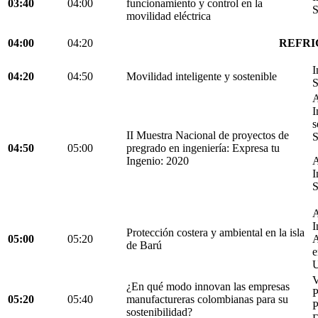
03:40
04:00
funcionamiento y control en la
S
movilidad eléctrica
04:00
04:20
REFRI
I
04:20
04:50
Movilidad inteligente y sostenible
S
A
I
s
II Muestra Nacional de proyectos de
S
04:50
05:00
pregrado en ingeniería: Expresa tu
Ingenio: 2020
A
I
S
A
I
Protección costera y ambiental en la isla
05:00
05:20
A
de Barú
e
U
V
¿En qué modo innovan las empresas
05:20
05:40
manufactureras colombianas para su
P
sostenibilidad?