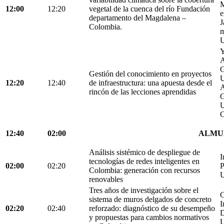
M
12:00
12:20
vegetal de la cuenca del río Fundación
e
departamento del Magdalena –
J
Colombia.
m
U
Y
A
G
Gestión del conocimiento en proyectos
U
12:20
12:40
de infraestructura: una apuesta desde el
A
rincón de las lecciones aprendidas
G
U
C
12:40
02:00
ALMU
Análisis sistémico de despliegue de
I
tecnologías de redes inteligentes en
02:00
02:20
P
Colombia: generación con recursos
U
renovables
Tres años de investigación sobre el
C
sistema de muros delgados de concreto
I
02:20
02:40
reforzado: diagnóstico de su desempeño
D
y propuestas para cambios normativos
U