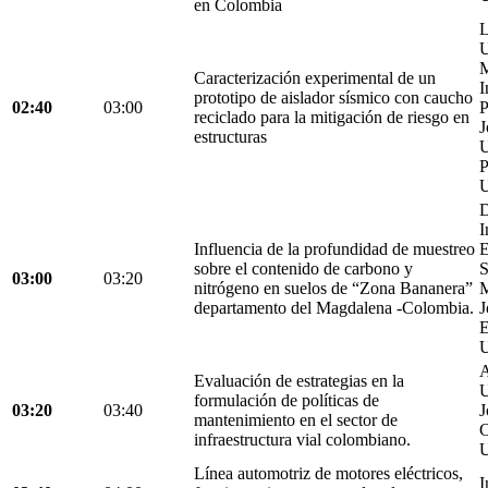
en Colombia
L
U
M
Caracterización experimental de un
I
prototipo de aislador sísmico con caucho
02:40
03:00
P
reciclado para la mitigación de riesgo en
J
estructuras
U
P
U
D
I
Influencia de la profundidad de muestreo
E
sobre el contenido de carbono y
S
03:00
03:20
nitrógeno en suelos de “Zona Bananera”
M
departamento del Magdalena -Colombia.
J
E
U
A
Evaluación de estrategias en la
U
formulación de políticas de
03:20
03:40
J
mantenimiento en el sector de
C
infraestructura vial colombiano.
U
Línea automotriz de motores eléctricos,
I