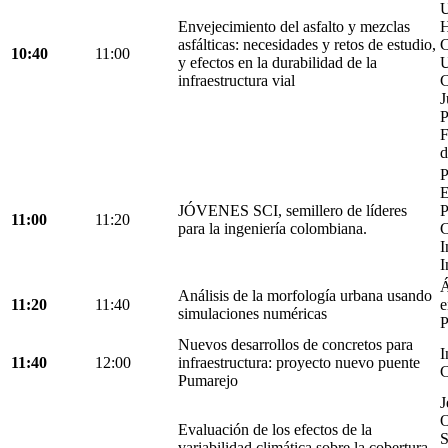
U
Envejecimiento del asfalto y mezclas
H
asfálticas: necesidades y retos de estudio,
C
10:40
11:00
y efectos en la durabilidad de la
U
infraestructura vial
C
J
P
F
d
P
E
JÓVENES SCI, semillero de líderes
P
11:00
11:20
para la ingeniería colombiana.
C
I
I
Á
Análisis de la morfología urbana usando
11:20
11:40
e
simulaciones numéricas
P
Nuevos desarrollos de concretos para
I
11:40
12:00
infraestructura: proyecto nuevo puente
C
Pumarejo
J
O
Evaluación de los efectos de la
S
variabilidad climática sobre la cobertura