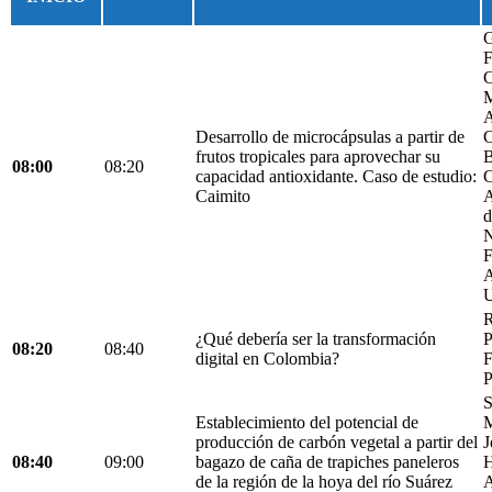
G
F
C
M
A
Desarrollo de microcápsulas a partir de
C
frutos tropicales para aprovechar su
B
08:00
08:20
capacidad antioxidante. Caso de estudio:
C
Caimito
A
d
N
F
A
U
R
¿Qué debería ser la transformación
P
08:20
08:40
digital en Colombia?
F
P
S
Establecimiento del potencial de
M
producción de carbón vegetal a partir del
J
08:40
09:00
bagazo de caña de trapiches paneleros
H
de la región de la hoya del río Suárez
A