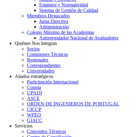
Estatutos y Normatividad
Sistema de Gestión de Calidad
Miembros Destacados
Junta Directiva
Administración
Colegio Máximo de las Academias
Autorregulador Nacional de Avaluadores
Quiénes Nos Integran
Socios
Comisiones Técnicas
Regionales
Correspondientes
Universidades
Aliados estratégicos
Participación Internacional
Copnia
UPADI
ASCE
ORDEN DE INGENIEROS DE PORTUGAL
CICCP
WFEO
GIACC
Servicios
Conceptos Técnicos
Centro de Conciliación