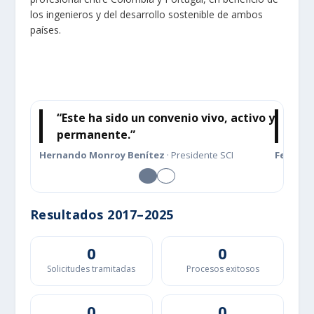
los ingenieros y del desarrollo sostenible de ambos
países.
“Este ha sido un convenio vivo, activo y
“Má
permanente.”
eje
Hernando Monroy Benítez
· Presidente SCI
Fernand
Resultados 2017–2025
0
0
Solicitudes tramitadas
Procesos exitosos
0
0