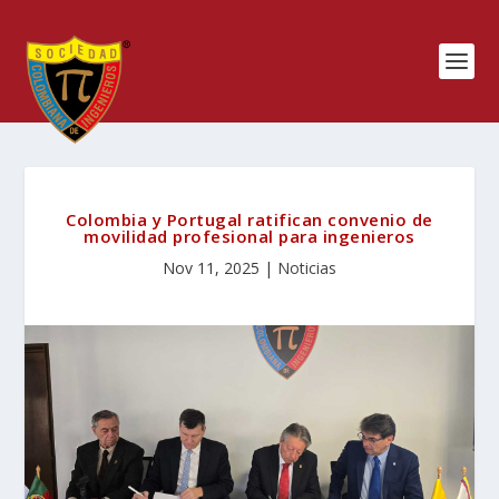
Colombia y Portugal ratifican convenio de
movilidad profesional para ingenieros
Nov 11, 2025
|
Noticias